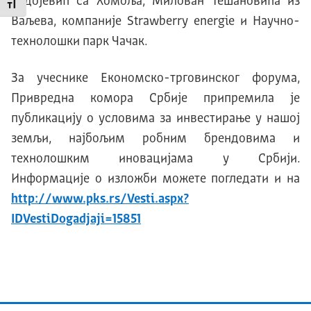
Радојевић са Хомоља, Милован Тешановића из
Промени величину слова
Ваљева, компаније Strawberry energie и Научно-
технолошки парк Чачак.
За учеснике Економско-трговинског форума,
Привредна комора Србије припремила је
публикацију о условима за инвестирање у нашој
земљи, најбољим робним брендовима и
технолошким иновацијама у Србији.
Информације о изложби можете погледати и на
http://www.pks.rs/Vesti.aspx?
IDVestiDogadjaji=15851