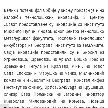
Велики потенцијал Србије у знању показан је и на
изложби технолошкких иновација. У Центру
„Сава” представљене су иновације са Института
Михаило Пупин, Иновационог центра Технолошко
металуршког факултета, Пословно технолошког
инкубатора из Београда, Института за земљиште.
Своје иновације представили су и Биосил из
Угриноваца, Дреновац из Ариља, Вршка Прес из
Зрењанина, Гегула из Краљева, РТ-РК из Новог
Сада, Епоксан и Марушка из Чачка, Милинковић
компани и И-Зеолит из Београда, Кристал Инфиз
Институт за физику, Optical SMSvaga из Крушевца,
сликар Сава Пољански из Јагодине, иноватор
Живослав Миловановић из Крњева, Новица