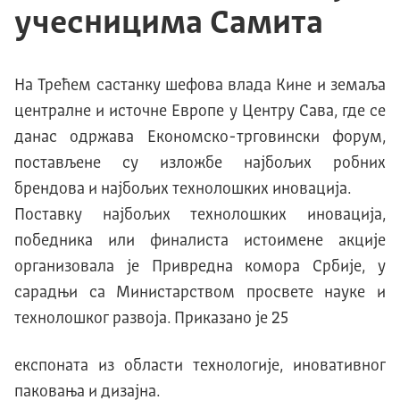
учесницима Самита
На Трећем састанку шефова влада Кине и земаља
централне и источне Европе у Центру Сава, где се
данас одржава Економско-трговински форум,
постављене су изложбе најбољих робних
брендова и најбољих технолошких иновација.
Поставку најбољих технолошких иновација,
победника или финалиста истоимене акције
организовала је Привредна комора Србије, у
сарадњи са Министарством просвете науке и
технолошког развоја. Приказано је 25
експоната из области технологије, иновативног
паковања и дизајна.