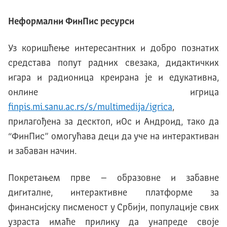
Неформални ФинПис ресурси
Уз коришћење интересантних и добро познатих
средстава попут радних свезака, дидактичких
игара и радионица креирана је и едукативна,
онлине игрица
finpis.mi.sanu.ac.rs/s/multimedija/igrica
,
прилагођена за десктоп, иОс и Андроид, тако да
“ФинПис” омогућава деци да уче на интерактиван
и забаван начин.
Покретањем прве – образовне и забавне
дигиталне, интерактивне платформе за
финансијску писменост у Србији, популације свих
узраста имаће прилику да унапреде своје