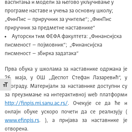
васпитања и модели за његово укључивање у
програме наставе и учења за основну школу;
„ФинПис – приручник за учитеље“; „ФинПис
приручник за предметне наставнике“
Ауторски тим ФЕФА факултета: „Финансијска
писменост – појмовник“; „Финансијска
писменост – збирка задатака“
Прва обука у школама за наставнике одржана је
26. маја, у ОШ „Деспот Стефан Лазаревић“, у
Промени величину слова
Београду. Материјали за наставнике доступни су
за преузимање на интерактивној web платформи
http://finpis.mi.sanu.ac.rs/
. Очекује се да ће и
онлајн обуке ускоро почети да се реализују (
www.efinpis.rs
. ), а пријава за наставнике је
отворена.