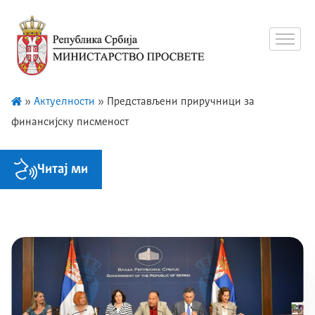
»
Актуелности
»
Представљени приручници за
финансијску писменост
Читај ми