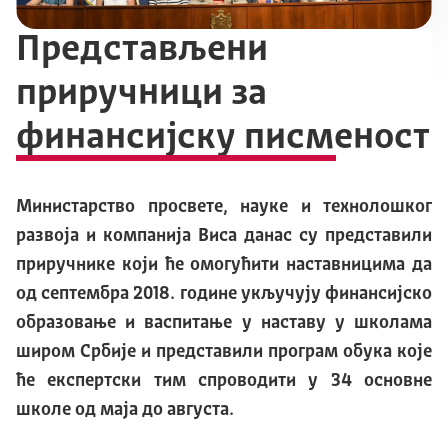
Представљени
приручници за
финансијску писменост
Министарство просвете, науке и технолошког
развоја и компанија Виса данас су представили
приручнике који ће омогућити наставницима да
од септембра 2018. године укључују финансијско
образовање и васпитање у наставу у школама
широм Србије и представили програм обука које
ће експертски тим спроводити у 34 основне
школе од маја до августа.