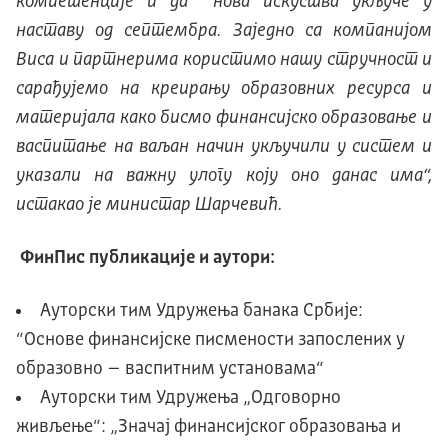
компетенције и да нова искуства укључе у
наставу од септембра. Заједно са компанијом
Виса и партнерима користимо нашу стручност и
сарађујемо на креирању образовних ресурса и
материјала како бисмо финансијско образовање и
васпитање на ваљан начин укључили у систем и
указали на важну улогу коју оно данас има“,
истакао је министар Шарчевић.
ФинПис публикације и аутори:
Ауторски тим Удружења банака Србије:
“Основе финансијске писмености запослених у
образовно – васпитним установама“
Ауторски тим Удружења „Одговорно
живљење“: „Значај финансијског образовања и