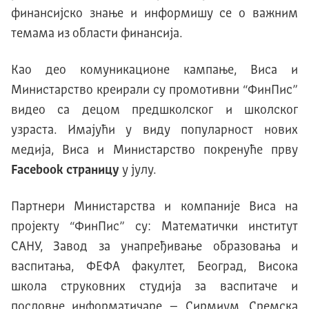
финансијско знање и информишу се о важним
темама из области финансија.
Као део комуникационе кампање, Виса и
Министарство креирали су промотивни “ФинПис”
видео са децом предшколског и школског
узраста. Имајући у виду популарност нових
медија, Виса и Министарство покренуће прву
Facebook страницу
у јулу.
Партнери Министарства и компаније Виса на
пројекту “ФинПис” су: Математички институт
САНУ, Завод за унапређивање образовања и
васпитања, ФЕФА факултет, Београд, Висока
школа струковних студија за васпитаче и
пословне информатичаре – Сирмиум, Сремска