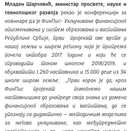
Младен Шарчевић, министар просвете, науке и
технолошког развоја
рекао је конференцији за
новинаре да је
ФинПис- Укључивање финансијског
описмењавања у систем образовања и васпитања
Републике Србије, први пројекат ове врсте у
нашој земљи и ширем региону чија је припрема
почела октобра 2017. године и који ће се
спроводити током школске 2018/2019. и
обухватити 1.260 наставника и 15.000 деце из 34
школе широм земље. „Први корак је да, кроз
ФинПис пројекат помогнемо нашим
наставницима да унапреде своја знања из домена
финансијског образовања и васпитања, да се
упознају са дидактичко – методичким моделима
за његово укључивање, као међупредметне