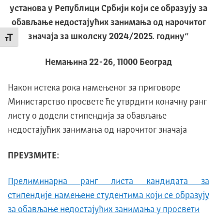
установа у Републици Србији који се образују за
обављање недостајућих занимања од нарочитог
значаја за школску 2024/2025. годину“
Промени величину слова
Немањина 22-26, 11000 Београд
Након истека рока намењеног за приговоре
Министарство просвете ће утврдити коначну ранг
листу о додели стипендија за обављање
недостајућих занимања од нарочитог значаја
ПРЕУЗМИТЕ:
Прелиминарна ранг листа кандидата за
стипендије намењене студентима који се образују
за обављање недостајућих занимања у просвети