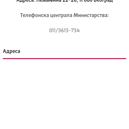
Адреса: Немањина 22-26, 11 000 Београд
Телeфонска централа Mинистарства:
011/3613-734
Адреса