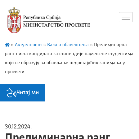
»
Актуелности
»
Важна обавештења
»
Прелиминарна
ранг листа кандидата за стипендије намењене студентима
који се образују за обављање недостајућих занимања у
просвети
Читај ми
30.12.2024.
Прелиминарна ранг