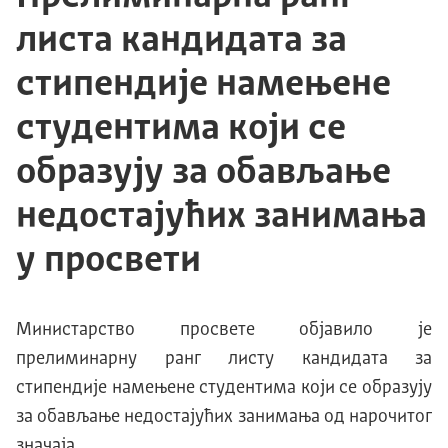
листа кандидата за
стипендије намењене
студентима који се
образују за обављање
недостајућих занимања
у просвети
Министарство просвете објавило је
прелиминарну ранг листу кандидата за
стипендије намењене студентима који се образују
за обављање недостајућих занимања од нарочитог
значаја.