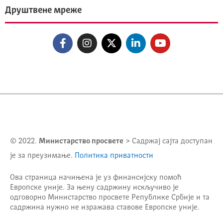
Друштвене мреже
© 2022.
Министарство просвете
> Садржај сајта доступан
је за преузимање.
Политика приватности
Ова страница начињена је уз финансијску помоћ
Европске уније. За њену садржину искључиво је
одговорно
Министарство просвете Републике Србије
и та
садржина нужно не изражава ставове Европске уније.