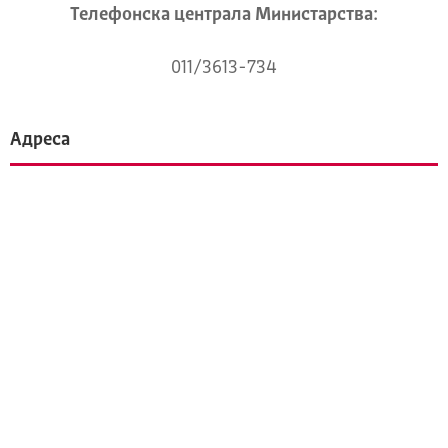
Телeфонска централа Mинистарства:
011/3613-734
Адреса