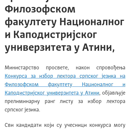
Филозофском
факултету Националног
и Каподистријског
универзитета у Атини,
Министарство просвете, након спровођења
Конкурса за избор лектора српског језика на
Филозофском факултету Националног и
Каподистријског универзитета у Атини
, објављује
прелиминарну ранг листу за избор лектора
српског језика.
Сви кандидати који су учесници конкурса могу