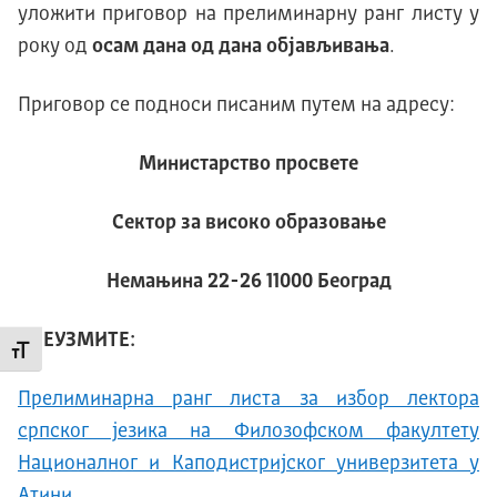
уложити приговор на прелиминарну ранг листу у
року од
осам дана од дана објављивања
.
Приговор се подноси писаним путем на адресу:
Министарство просвете
Сектор за високо образовање
Немањина 22-26 11000 Београд
ПРЕУЗМИТЕ:
Промени величину слова
Прелиминарна ранг листа за избор лектора
српског језика на Филозофском факултету
Националног и Каподистријског универзитета у
Атини