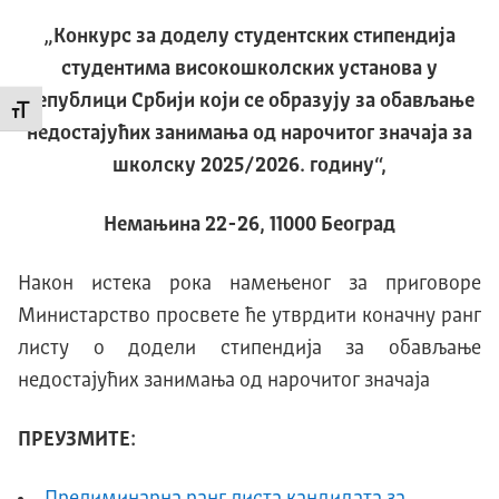
„Конкурс за доделу студентских стипендија
студентима високошколских установа у
Републици Србији који се образују за обављање
Промени величину слова
недостајућих занимања од нарочитог значаја за
школску 2025/2026. годину“,
Немањина 22-26, 11000 Београд
Након истека рока намењеног за приговоре
Министарство просвете ће утврдити коначну ранг
листу о додели стипендија за обављање
недостајућих занимања од нарочитог значаја
ПРЕУЗМИТЕ:
Прелиминарна ранг листа кандидата за