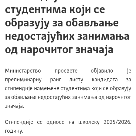
студентима који се
образују за обављање
недостајућих занимања
од нарочитог значаја
Министарство просвете објавило је
прелиминарну ранг листу кандидата за
стипендије намењене студентима који се образују
за обављање недостајућих занимања од нарочитог
значаја.
Стипендије се односе на школску 2025/2026.
годину.