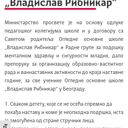
„Владислав Рибникар“
Министарство просвете је на основу одлуке
педагошког колегијума школе и у договору са
Саветом родитеља Огледне основне школе
„Владислав Рибникар“ и Радне групе за подршку
менталном здрављу и сигурности младих, дало
препоруку за организацију образовно-васпитног
рада и ваннаставних активности до краја наставне
године, за све ученике Огледне основне школе
„Владислав Рибникар“ у Београду.
Сваком детету, које се не осећа спремно да
похађа наставу и коме је неопходна подршка, иста
је омогућена од стране стручних лица.
Промени величину слова