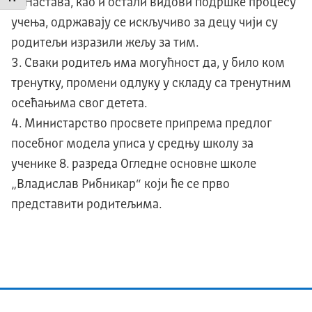
Настава, као и остали видови подршке процесу
учења, одржавају се искључиво за децу чији су
родитељи изразили жељу за тим.
Сваки родитељ има могућност да, у било ком
тренутку, промени одлуку у складу са тренутним
осећањима свог детета.
Министарство просвете припрема предлог
посебног модела уписа у средњу школу за
ученике 8. разреда Огледне основне школе
„Владислав Рибникар“ који ће се прво
представити родитељима.