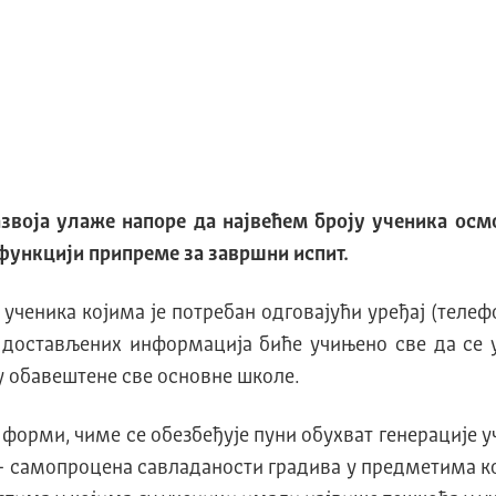
звоја улаже напоре да највећем броју ученика осмо
функцији припреме за завршни испит.
ченика којима је потребан одговајући уређај (телефо
н достављених информација биће учињено све да се 
су обавештене све основне школе.
форми, чиме се обезбеђује пуни обухват генерације уч
 – самопроцена савладаности градива у предметима к