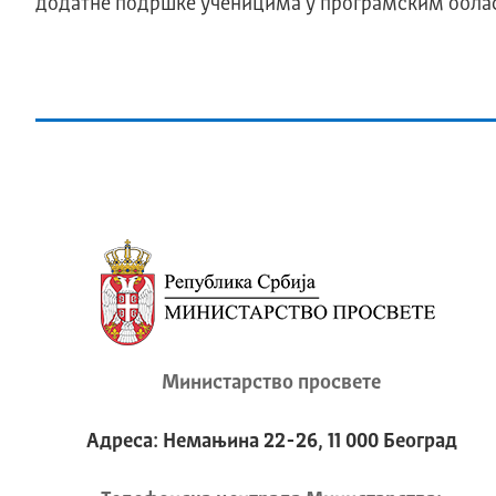
додатне подршке ученицима у програмским облас
Министарство просвете
Адреса: Немањина 22-26, 11 000 Београд