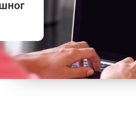
ршног