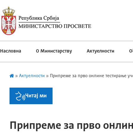
Насловна
О Министарству
Актуелности
О
»
Актуелности
»
Припреме за прво онлине тестирање уч
Читај ми
Припреме за прво онли