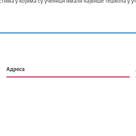
тима у којима су ученици имали највише тешкоћа у у
Адреса