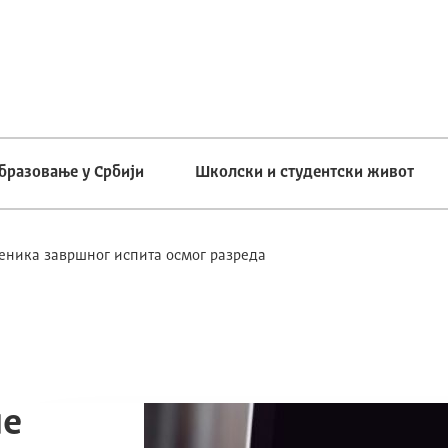
бразовање у Србији
Школски и студентски живот
еника завршног испита осмог разреда
не