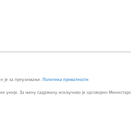
ан је за преузимање.
Политика приватности
ке уније. За њену садржину искључиво је одговорно
Министарс