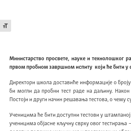
Промени величину слова
Министарство просвете, науке и технолошког ра
првом пробном завршном испиту који ће бити у 
Директори школа доставиће информације о броју у
би могли да пробни тест раде на даљину. Нако
Постоји и други начин решавања тестова, о чему 
Ученицима ће бити доступни тестови у штампаној 
ученицима објасне кључну сврху овог тестирања