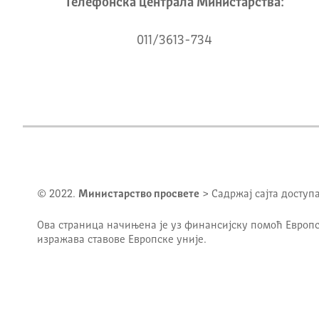
Телeфонска централа Mинистарства:
011/3613-734
© 2022.
Министарство просвете
> Садржај сајта доступ
Ова страница начињена је уз финансијску помоћ Европс
изражава ставове Европске уније.