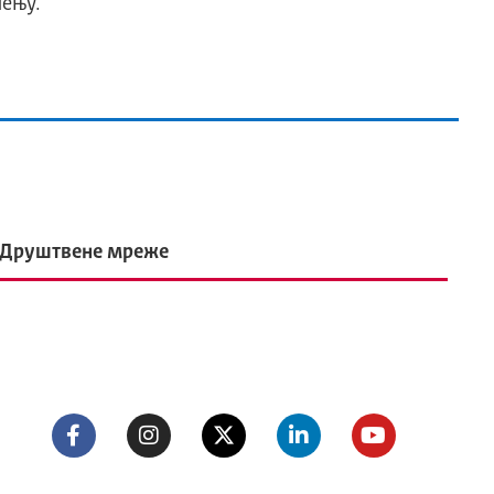
чењу.
Друштвене мреже