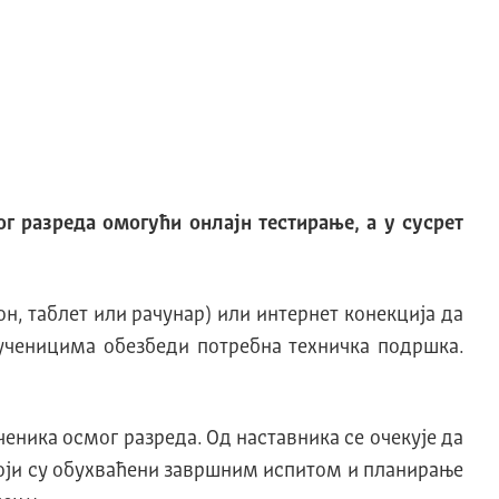
г разреда омогући онлајн тестирање, а у сусрет
н, таблет или рачунар) или интернет конекција да
ученицима обезбеди потребна техничка подршка.
еника осмог разреда. Од наставника се очекује да
оји су обухваћени завршним испитом и планирање