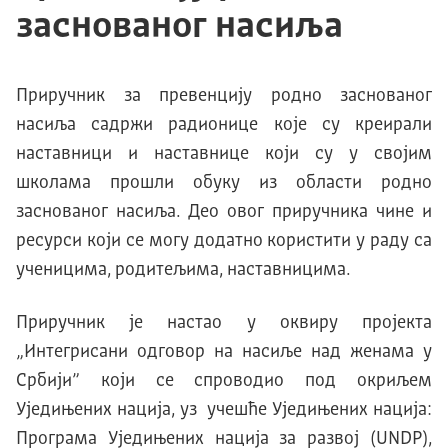
заснованог насиља
Приручник за превенцију родно заснованог
насиља садржи радионице које су креирали
наставници и наставнице који су у својим
школама прошли обуку из области родно
заснованог насиља. Део овог приручника чине и
ресурси који се могу додатно користити у раду са
ученицима, родитељима, наставницима.
Приручник је настао у оквиру пројекта
„Интегрисани одговор на насиље над женама у
Србији” који се спроводио под окриљем
Уједињених нација, уз учешће Уједињених нација:
Програмa Уједињених нација за развој (UNDP),