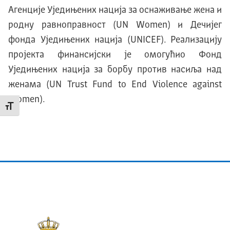
Агенције Уједињених нација за оснаживање жена и
родну равноправност (UN Women) и Дечијег
фонда Уједињених нација (UNICEF). Реализацију
пројекта финансијски је омогућио Фонд
Уједињених нација за борбу против насиља над
женама (UN Trust Fund to End Violence against
Women).
Промени величину слова