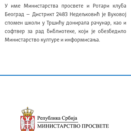
У име Министарства просвете и Ротари клуба
Београд – Дистрикт 2483 Недељковић је Вуковој
спомен школи у Тршићу донирала рачунар, као и
софтвер за рад библиотеке, који је обезбедило
Министарство културе и информисања.