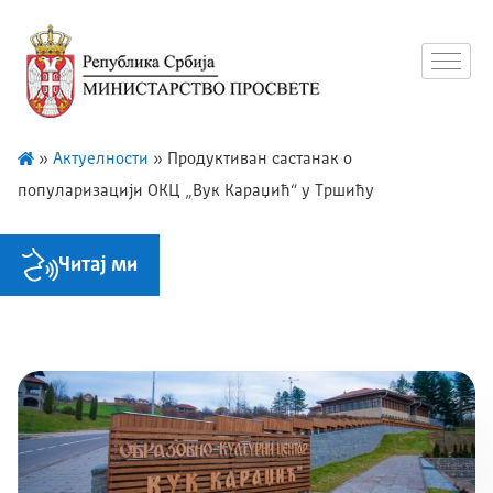
»
Актуелности
»
Продуктиван састанак о
популаризацији ОКЦ „Вук Караџић“ у Тршићу
Читај ми