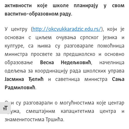
активности које школе планирају у свом
васпитно-образовном раду.
У центру (
http://okcvukkaradzic.edu.rs/
), који је
основан с циљем очувања српског језика и
културе, са њима су разговарале помоћница
министра просвете за предшколско и основно
образовање
Весна Недељковић
, начелница
одељења за координацију рада школских управа
Јасмина Ђелић
и саветница министра
Сања
Радмиловић
.
Они су разговарали о могућностима које центар
Промени величину слова
пружа, смештајним капацитетима центра и
знаменитостима Тршића.