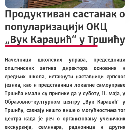
Продуктиван састанак о
популаризацији ОКЦ
„Вук Караџић“ у Тршићу
Начелници школских управа, председници
општинских актива директора основних и
средњих школа, истакнути наставници српског
језика, као и представници локалне самоуправе
Тршића имали су прилике да у суботу, 11. маја, у
Образовно-културном центру „Вук Караџић“ у
Тршићу, сазнају нешто више о могућностима тог
центра када је реч о организовању ученичких
екскурзија, семинара, радионица и других