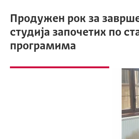
Продужен рок за заврш
студија започетих по с
програмима