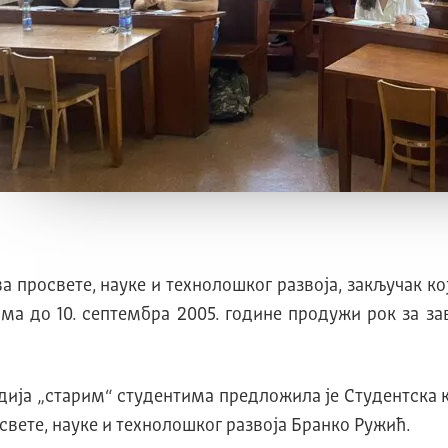
а просвете, науке и технолошког развоја, закључак к
ма до 10. септембра 2005. године продужи рок за з
дија „старим“ студентима предложила је Студентска к
вете, науке и технолошког развоја Бранко Ружић.