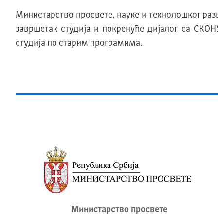
Министарство просвете, науке и технолошког ра
завршетак студија и покренуће дијалог са СКО
студија по старим програмима.
Министарство просвете