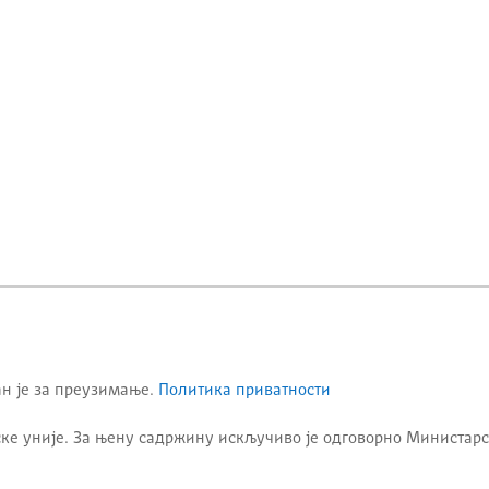
ан је за преузимање.
Политика приватности
ке уније. За њену садржину искључиво је одговорно
Министарс