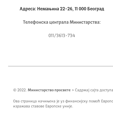
Адреса: Немањина 22-26, 11 000 Београд
Телeфонска централа Mинистарства:
011/3613-734
© 2022.
Министарство просвете
> Садржај сајта доступ
Ова страница начињена је уз финансијску помоћ Европс
изражава ставове Европске уније.