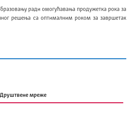
образовању ради омогућавања продужетка рока за
очног решења са оптималним роком за завршетак
Друштвене мреже