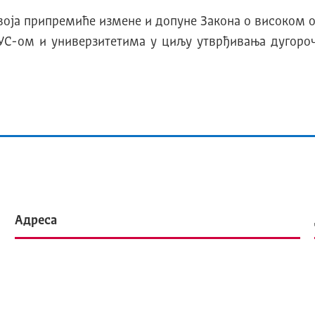
звоја припремиће измене и допуне Закона о високом 
НУС-ом и универзитетима у циљу утврђивања дугор
Адреса