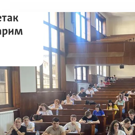
етак
тарим