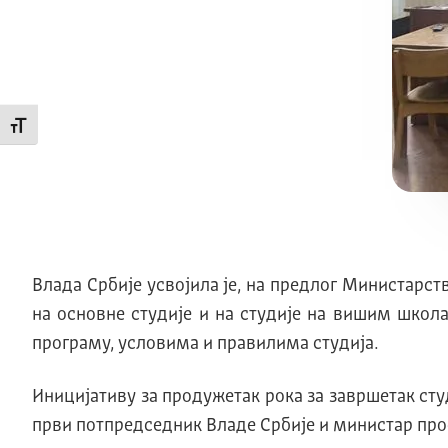
Промени величину слова
Влада Србије усвојила је, на предлог Министарств
на основне студије и на студије на вишим школа
програму, условима и правилима студија.
Иницијативу за продужетак рока за завршетак сту
први потпредседник Владе Србије и министар прос