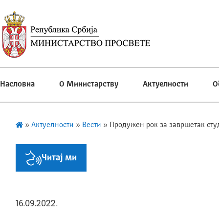
Насловна
О Министарству
Актуелности
О
»
Актуелности
»
Вести
»
Продужен рок за завршетак сту
Читај ми
16.09.2022.