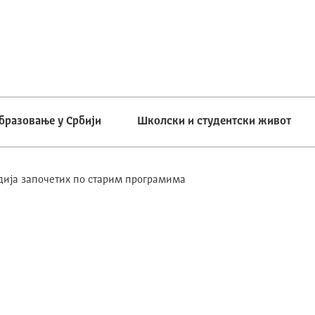
бразовање у Србији
Школски и студентски живот
дија започетих по старим програмима