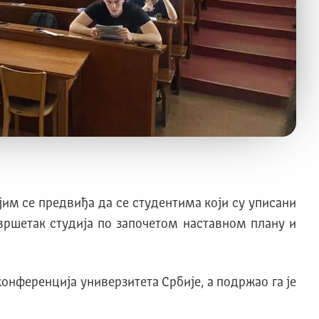
ојим се предвиђа да се студентима који су уписани
авршетак студија по започетом наставном плану и
онференција универзитета Србије, а подржао га је