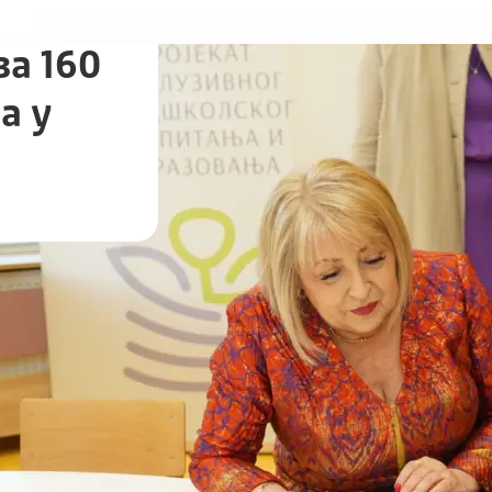
а 160
а у