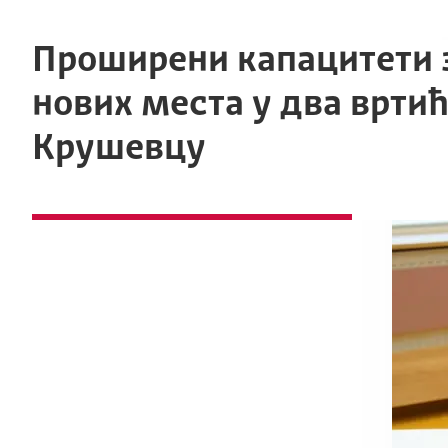
Проширени капацитети з
нових места у два вртић
Крушевцу