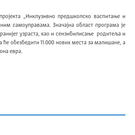
 пројекта „Инклузивно предшколско васпитање и
лним самоуправама. Значајна област програма је
ранијег узраста, као и сензибилисање родитеља и
 ће обезбедити 11.000 нових места за малишане, а
она евра.