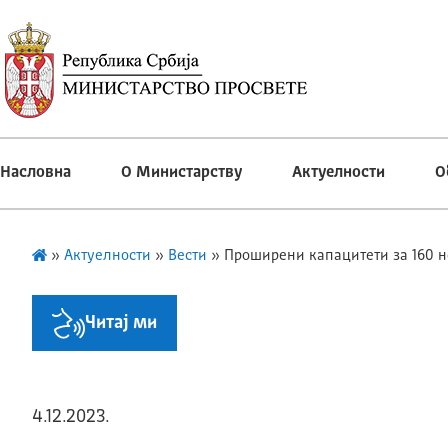
Насловна
О Министарству
Актуелности
О
»
Актуелности
»
Вести
»
Проширени капацитети за 160 н
Читај ми
4.12.2023.