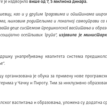
е је издвојило
више од 7, 5 милиона динара.
шевцу, као и у другим градовима и општинама широм
ма, њиховим родитељима и локалној самоуправи са 
ата деце системом предшколског васпитања и образов
 социјално осетљивих група“,
изјавила је министар
дршку унапређивању квалитета система предшколск
е“.
у организована је обука за примену нове програмск
терима у Чачку и Пироту. Тим за инклузивно образова
ског васпитања и образовања, уложена су додатна с