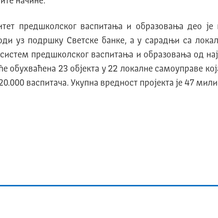
ите начине.
литет предшколског васпитања и образовања део је
оди уз подршку Светске банке, а у сарадњи са лока
 систем предшколског васпитања и образовања од нај
е обухваћена 23 објекта у 22 локалне самоуправе која
0.000 васпитача. Укупна вредност пројекта је 47 мили