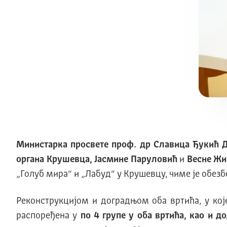
Министарка просвете проф. др Славицa Ђукић 
органа Крушевца, Јасмине Паруловић
и
Весне Жи
„Голуб мира“ и „Лабуд“ у Крушевцу, чиме је обез
Реконструкцијом и доградњом оба вртића, у кој
распоређена у
по 4 групе у оба вртића, као и д