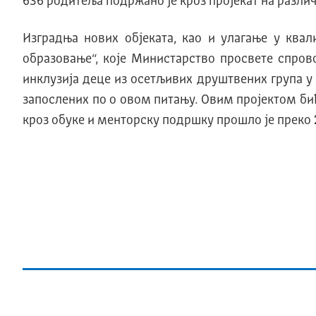
636 родитеља подржано је кроз пројекат на различ
Изградња нових објеката, као и улагање у ква
образовање“, које Министарство просвете спров
инклузија деце из осетљивих друштвених група у
запослених по о овом питању. Овим пројектом бић
кроз обуке и менторску подршку прошло је преко 2