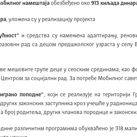
мобилног намештаја
обезбеђено око
913 хиљада динар
ара
, уложена су у реализацију пројекта
дућност“
и средства су намењена адаптирању, рено
разовни рад са децом предшколског узраста у селу
ове мешовите групе деце у сеоским срединама, као 
ентром за социјални рад. За потребе Мобилног савет
играно поподне“
, који се реализује на територији 
 других законских заступника кроз учешће у радиониц
а број родитеља, других чланова породице и законских
године различитим програмима обухваћено је 318 мали