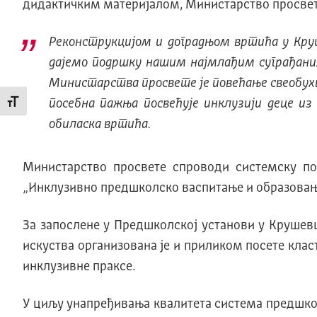
дидактичким материјалом, Министарство просвет
Реконструкцијом и доградњом вртића у Кру
дајемо подршку нашим најмлађим суграђани
Министарства просвете је повећање свеобухв
посебна пажња посвећује инклузији деце из
Промени величину слова
обиласка вртића.
Министарство просвете спроводи системску по
„Инклузивно предшколско васпитање и образовањ
За запослене у Предшколској установи у Крушевц
искуства организована је и приликом посете клас
инклузивне праксе.
У циљу унапређивања квалитета система предшкол