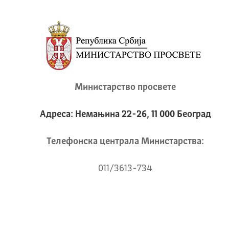
Министарство просвете
Адреса: Немањина 22-26, 11 000 Београд
Телeфонска централа Mинистарства:
011/3613-734