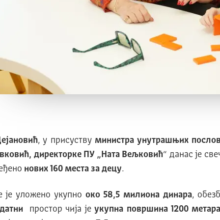
Дејановић
, у присуству
министра унутрашњих послова
вковић, директорке ПУ „Ната Вељковић
“ данас је св
беђено
нових 160 места за децу
.
е је уложено укупно
око 58,5 милиона динара
, обез
одатни
простор чија је
укупна површина 1200 метара