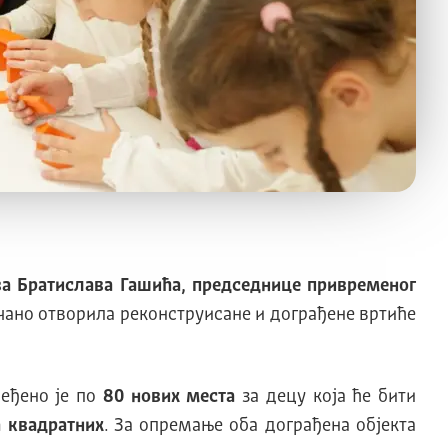
 Братислава Гашића, председнице привременог
ечано отворила реконструисанe и дограђене вртиће
беђено је по
80 нових места
за децу која ће бити
 квадратних
. За опремање оба дограђена објекта