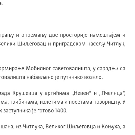
а
.
вирању и опремању две просторије намештајем и
 Велики Шиљеговац и приградском насељу Читлук,
формирање Мобилног саветовалиштa, у сарадњи са
овалишта набављено је путничко возило.
Града Крушевца у вртићима ,,Невен“ и ,,Пчелица“,
ама, трибинама, излетима и посетама позоришту. У
 заступника је готово 1400.
шана, из Читлука, Великог Шиљеговца и Коњуха, а