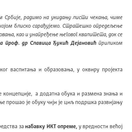
 Србије, радимо на укидању листи чекања, чиме
којом блиско сарађујемо. Стратешко опредељење
ања, као и унапређење његовог квалитета, док се
ка проф. др Славица Ђукић Дејановић
приликом
ог васпитања и образовања, у оквиру пројекта
е концепције, а додатна обука и размена знања и
ње прошао је обуку чији је циљ подршка развијању
редства за
набавку ИКТ опреме
,
у вредности већој