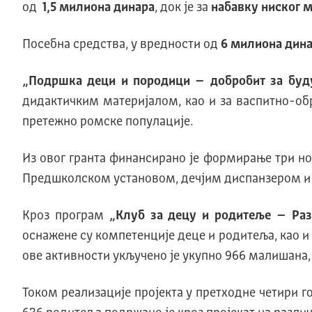
од
1,5 милиона динара
, док је за
набавку ниског 
Посебна средства, у вредности од
6 милиона дин
„Подршка деци и породици – добробит за бу
дидактичким материјалом, као и за васпитно-об
претежно ромске популације.
Из овог гранта финансирано је формирање три н
Предшколском установом, дечјим диспанзером и Ц
Кроз програм
„Клуб за децу и родитеље – Раз
оснажене су компетенције деце и родитеља, као и
ове активности укључено је укупно 966 малишана, 
Током реализације пројекта у претходне четири 