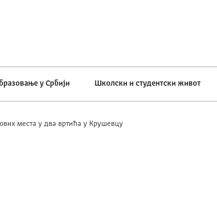
бразовање у Србији
Школски и студентски живот
ових места у два вртића у Крушевцу