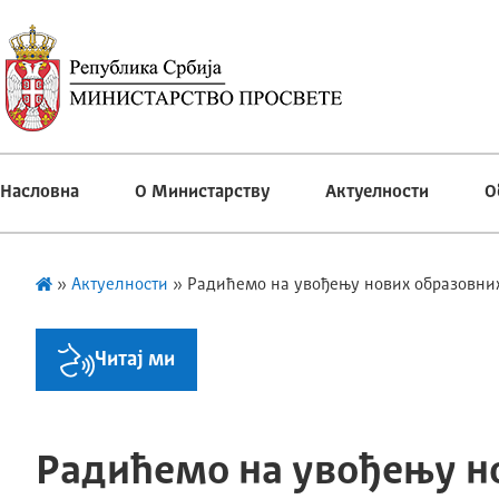
Насловна
О Министарству
Актуелности
О
»
Актуелности
»
Радићемо на увођењу нових образовних 
Читај ми
Радићемо на увођењу н