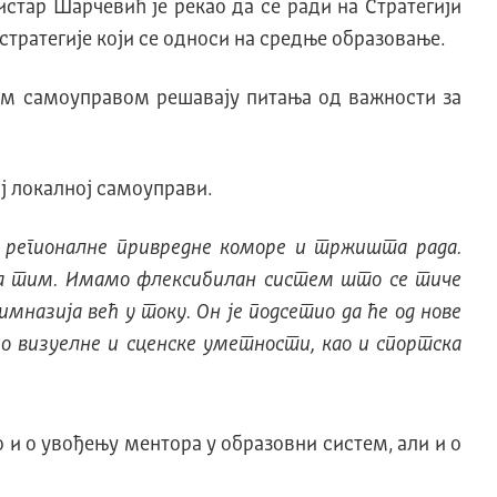
стар Шарчевић је рекао да се ради на Стратегији
 стратегије који се односи на средње образовање.
ном самоуправом решавају питања од важности за
ој локалној самоуправи.
 регионалне привредне коморе и тржишта рада.
 за тим. Имамо флексибилан систем што се тиче
мназија већ у току. Он је подсетио да ће од нове
ио визуелне и сценске уметности, као и спортска
 и о увођењу ментора у образовни систем, али и о