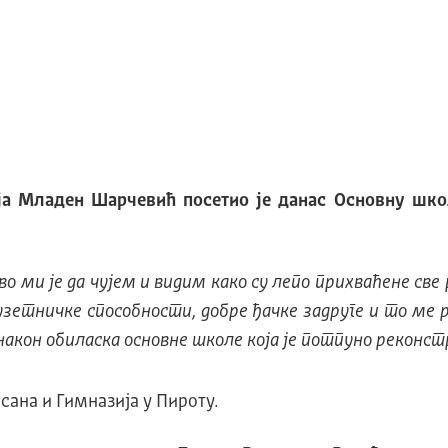
ја Младен Шарчевић посетио је данас Основну шко
о ми је да чујем и видим како су лепо прихваћене све
зетничке способности, добре ђачке задруге и то ме р
акон обиласка основне школе која је потпуно реконст
сана и Гимназија у Пироту.