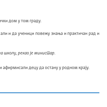
чки дом у том граду.
 али и да ученици повежу знања и практичан рад и
за школу, рекао је министар.
и афирмисали децу да остану у родном крају.