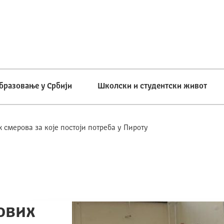
бразовање у Србији
Школски и студентски живот
смерова за које постоји потреба у Пироту
ових