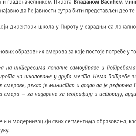
ва и градоначелником Пирота
Владаном Васићем
мини
 најавио да ће јавности сутра бити представљен део те
који директори школа у Пироту у сарадњи са локал
 нових образовних смерова за које постоје потребе у т
ра на интересима локалне самоуправе и потребама
Пирота на школовање у друга места. Нема потребе
 смерове, рекао је министар и додао да је реформа ги
 смера – за надарене за географију и историју, ауд
речи и модернизацији свих сегментима образовања, као
уку.