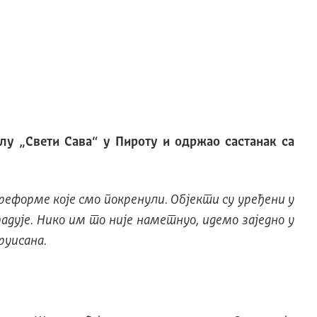
лу „Свети Сава“ у Пироту и одржао састанак са
 реформе које смо покренули. Објекти су уређени у
адује. Нико им то није наметнуо, идемо заједно у
руисана.