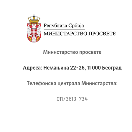
Министарство просвете
Адреса: Немањина 22-26, 11 000 Београд
Телeфонска централа Mинистарства:
011/3613-734