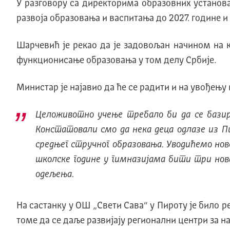
У разговору са директорима образовних устано
развоја образовања и васпитања до 2027. године и
Шарчевић је рекао да је задовољан начином на 
функционисање образовања у том делу Србије.
Министар је најавио да ће се радити и на увођењу
Целоживотно учење требало би да се бази
Констатовали смо да нека деца одлазе из 
средњег стручног образовања. Уводићемо нове
школске године у гимназијама бити три нова
одељења.
На састанку у ОШ „Свети Сава“ у Пироту је било 
томе да се даље развијају регионални центри за на