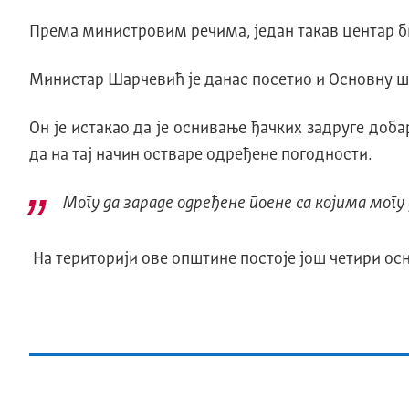
Према министровим речима, један такав центар би
Министар Шарчевић је данас посетио и Основну ш
Он је истакао да је оснивање ђачких задруге доб
да на тај начин остваре одређене погодности.
Могу да зараде одређене поене са којима мог
На територији ове општине постоје још четири ос