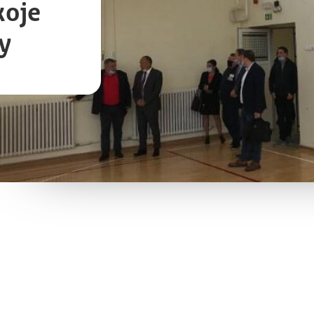
које
у