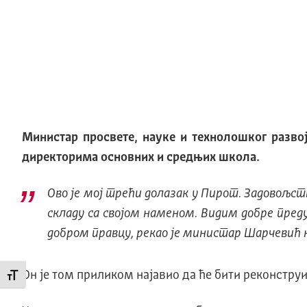
Министар просвете, науке и технолошког разво
директорима основних и средњих школа.
Ово је мој трећи долазак у Пирот. Задовољств
складу са својом наменом. Видим добре преду
добром правцу, рекао је министар Шарчевић н
Он је том приликом најавио да ће бити реконструи
Промени величину слова