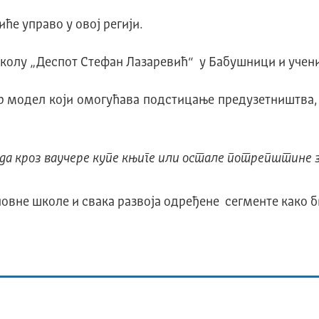
ће управо у овој регији.
колу „Деспот Стефан Лазаревић“ у Бабушници и учени
ар модел који омогућава подстицање предузетништва,
у да кроз ваучере купе књиге или остале потрепштине 
новне школе и свака развоја одређене сегменте како б