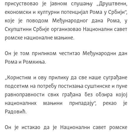
присуствовао је јавном слушању „Друштвени,
економски и културни потенцијал Рома у Србији“,
које је поводом Међународног дана Рома, у
Скупштини Србије организовао Национални савет
ромске националне мањине.
Он је том приликом честитао Међународни дан
Рома и Ромкиња.
„Користим и ову прилику да све наше суграђане
подсетим на потребу постизања суштинске и пуне
равноправности свих грађана без обзира којој
националних мањини припадају“, рекао је
Радовић.
Он је истакао да је Национални савет ромске