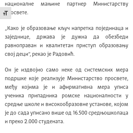
националне мањине партнер Министарству
просвете.
Промени величину слова
„Како је образовање кључ напретка појединаца и
заједнице, држава је дужна да обезбеди
равноправан и квалитетан приступ образовању
свој деци“, рекао је Радовић.
Он је издвојио само неке од системских мера
подршке које реализује Министарство просвете,
међу којима је и афирмативна мера уписа
ученика припадника ромске националности у
средње школе и високообразовне установе, којом
је до сада уписано више од 16.500 средњошколаца
и преко 2.000 студената.