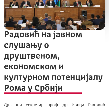
Радовић на јавном
слушању о
друштвеном,
економском и
културном потенцијалу
Рома у Србији
Државни секретар проф. др Ивица Радовић