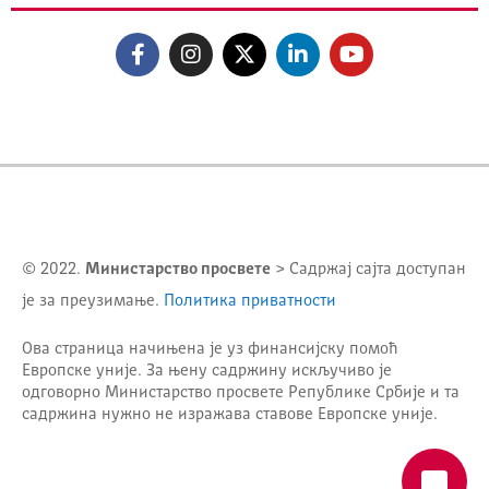
© 2022.
Министарство просвете
> Садржај сајта доступан
је за преузимање.
Политика приватности
Ова страница начињена је уз финансијску помоћ
Европске уније. За њену садржину искључиво је
одговорно
Министарство просвете Републике Србије
и та
садржина нужно не изражава ставове Европске уније.