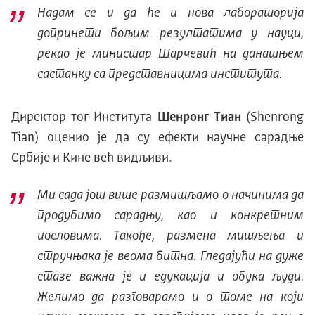
Надам се и да ће и нова лабораторија
допринети бољим резултатима у науци,
рекао је министар Шарчевић на данашњем
састанку са представницима института.
Директор тог Института
Шенронг Тиан
(Shenrong
Tian) оценио је да су ефекти научне сарадње
Србије и Кине већ видљиви.
Ми сада још више размишљамо о начинима да
продубимо сарадњу, као и конкретним
пословима. Такође, размена мишљења и
стручњака је веома битна. Гледајући на дуже
стазе важна је и едукација и обука људи.
Желимо да разговарамо и о томе на који