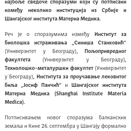
најбоље сведоче споразуми који су потписани
између неколико институција из Србије и
Шангајског института Материа Медика.
Реч је о споразумима између
Институт за
биолошка истраживања „Синиша Станковић“
(Универзитет у Београду)
, Пољопривредног
факултета
(Универзитет у Београду)
,
Технолошко-металуршки факултет
(Универзитет
у Београду)
, Института за проучавање лековитог
биља „Јосиф Панчић“
и
Шангајског института
Материа Медика (Shanghai Institute Materia
Мedica).
Потписивањем новог споразума балканских
земаља и Кине 26. септембра у Шангају формално