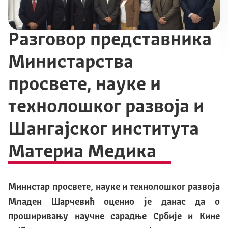
Разговор представника
Министарства
просвете, науке и
технолошког развоја и
Шангајског института
Материа Медика
Министар просвете, науке и технолошког развоја
Младен Шарчевић оценио је данас да о
проширивању научне сарадње Србије и Кине