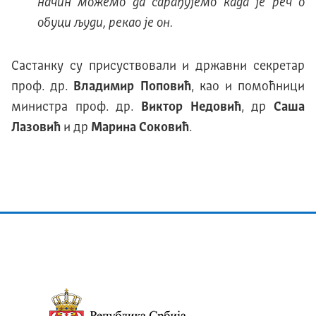
начин можемо да сарађујемо када је реч о
обуци људи, рекао је он.
Састанку су присуствовали и државни секретар
проф. др.
Владимир Поповић
, као и помоћници
министра проф. др.
Виктор Недовић
, др
Саша
Лазовић
и др
Марина Соковић
.