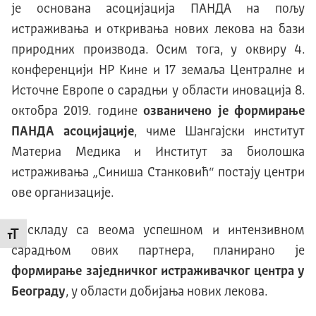
је основана асоцијација ПАНДА на пољу
истраживања и откривања нових лекова на бази
природних производа. Осим тога, у оквиру 4.
конференцији НР Кине и 17 земаља Централне и
Источне Европе о сарадњи у области иновација 8.
октобра 2019. године
озваничено је формирање
ПАНДА асоцијације
, чиме Шангајски институт
Материа Медика и Институт за биолошка
истраживања „Синиша Станковић“ постају центри
ове организације.
У складу са веома успешном и интензивном
Промени величину слова
сарадњом ових партнера, планирано је
формирање заједничког истраживачког центра у
Београду
, у области добијања нових лекова.