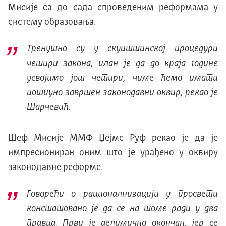
Мисије са до сада спроведеним реформама у
систему образовања.
Тренутно су у скупштинској процедури
четири закона, план је да до краја године
усвојимо још четири, чиме ћемо имати
потпуно завршен законодавни оквир, рекао је
Шарчевић.
Шеф Мисије ММФ Џејмс Руф рекао је да је
импресиониран оним што је урађено у оквиру
законодавне реформе.
Говорећи о рационалнизацији у просвети
констатовано је да се на томе ради у два
правца. Први је делимично окончан, јер се