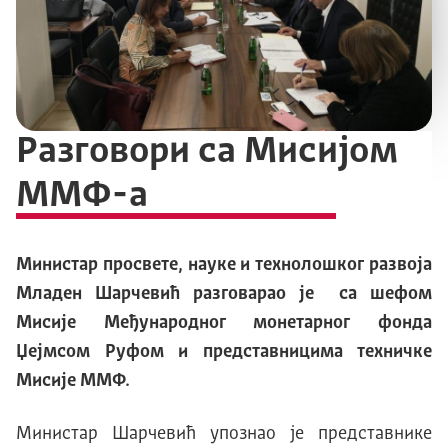
Разговори са Мисијом
ММФ-а
Министар просвете, науке и технолошког развоја
Младен Шарчевић разговарао је са шефом
Мисије Међународног монетарног фонда
Џејмсом Руфом и представницима техничке
Мисије ММФ.
Министар Шарчевић упознао је представнике