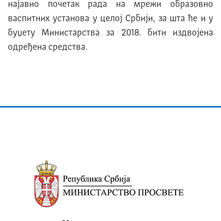
најавио почетак рада на мрежи образовно
васпитних установа у целој Србији, за шта ће и у
буџету Министарства за 2018. бити издвојена
одређена средства.