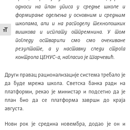
односи на план уписа у средње школе и
формирање одељења у основним и средњим
школама, али и на расподелу технолошких
Промени величину слова
вишкова и исплату отпремнина. У том
погледу остварили смо смо очекиване
резултате, а у наставку следи строга
контрола ЦЕНУС-а, нагласио је Шарчевић.
Други правац рационализације система требало је
да буде мрежа школа. Светска банка ради на
платформи, рекао је министар и подсетио да је
план био да се платформа заврши до краја
августа.
Нови рок је средина новембра, додао је он и