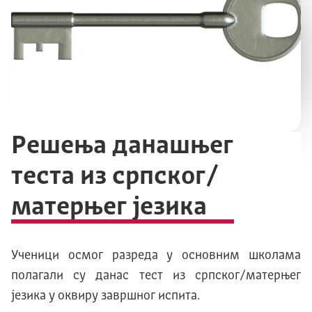
Решења данашњег
теста из српског/
матерњег језика
Ученици осмог разреда у основним школама
полагали су данас тест из српског/матерњег
језика у оквиру завршног испита.