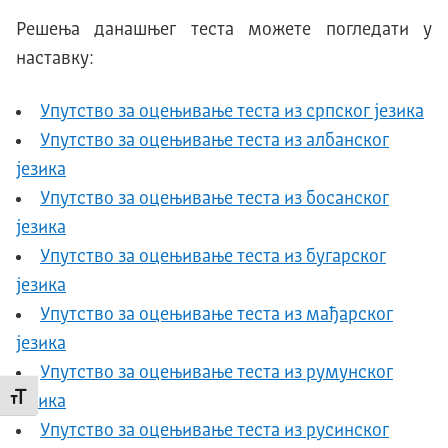
Решења данашњег теста можете погледати у
наставку:
Упутство за оцењивање теста из српског језика
Упутство за оцењивање теста из албанског
језика
Упутство за оцењивање теста из босанског
језика
Упутство за оцењивање теста из бугарског
језика
Упутство за оцењивање теста из мађарског
језика
Упутство за оцењивање теста из румунског
Промени величину слова
језика
Упутство за оцењивање теста из русинског