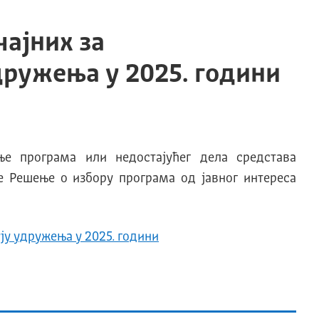
чајних за
дружења у 2025. години
ње програма или недостајућег дела средстава
ује Решење о избору програма
од јавног интереса
ју удружења у 2025. години