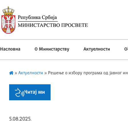
Насловна
О Министарству
Актуелности
О
»
Актуелности
»
Решење о избору програма од јавног ин
Читај ми
5.08.2025.