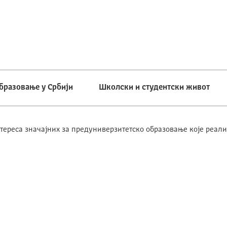
бразовање у Србији
Школски и студентски живот
тереса значајних за предуниверзитетско образовање које реали