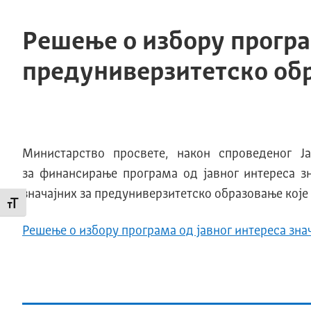
Решење о избору програм
предуниверзитетско обр
Министарство просвете, након спроведеног J
за финансирање програма од јавног интереса з
значајних за предуниверзитетско образовање које 
Промени величину слова
Решење о избору програма од јавног интереса зна