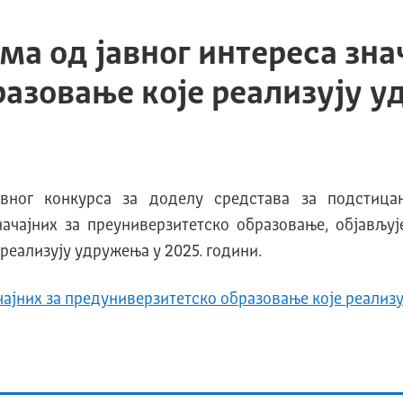
а од јавног интереса зна
азовање које реализују у
авног конкурса за доделу средстава за подстица
начајних за преуниверзитетско образовање, објављ
реализују удружења у 2025. години.
чајних за предуниверзитетско образовање које реализу