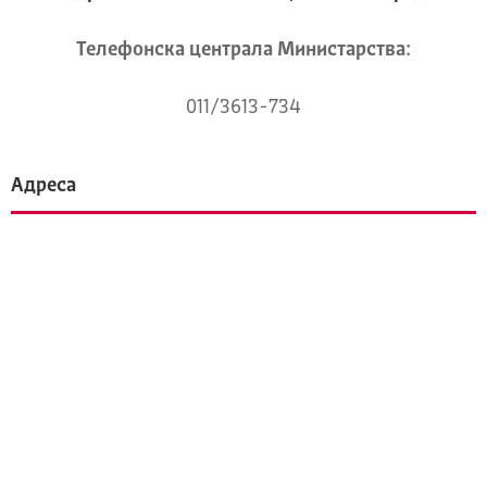
Телeфонска централа Mинистарства:
011/3613-734
Адреса