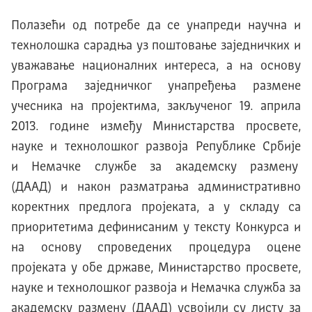
Полазећи од потребе да се унапреди научна и
технолошка сарадња уз поштовање заједничких и
уважавање националних интереса, а на основу
Програма заједничког унапређења размене
учесника на пројектима, закљученог 19. априла
2013. године између Министарства просвете,
науке и технолошког развоја Републике Србије
и
Немачке службе за академску размену
(ДААД) и након разматрања административно
коректних предлога пројеката, а у складу са
приоритетима дефинисаним у тексту Конкурса и
на основу спроведених процедура оцене
пројеката у обе државе, Министарство просвете,
науке и технолошког развоја и Немачка служба за
академску размену (ДААД) усвојили су листу за