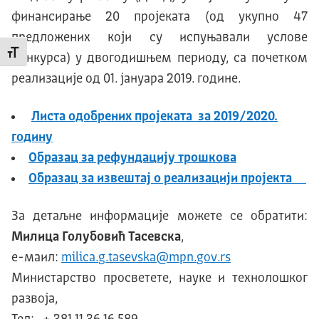
финансирање 20 пројеката (од укупно 47
предложених који су испуњавали услове
Промени величину слова
Конкурса) у двогодишњем периоду, са почетком
реализације од 01. јануара 2019. године.
Листа одобрених пројеката за 2019/2020.
годину
Образац за рефундацију трошкова
Образац за извештај о реализацији пројекта
За детаљне информације можете се обратити:
Милица Голубовић Тасевска
,
e
-маил:
milica
.
g
.
tasevska
@
mpn
.
gov
.
rs
Министарство просветете, науке и технолошког
развоја,