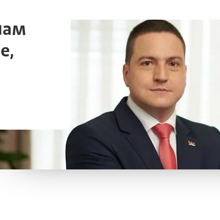
нам
е,