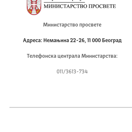
Министарство просвете
Адреса: Немањина 22-26, 11 000 Београд
Телeфонска централа Mинистарства:
011/3613-734