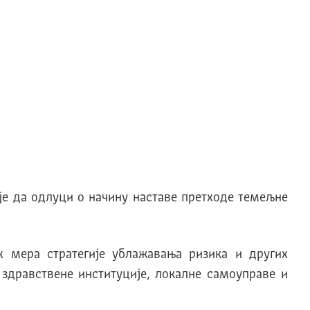
је да одлуци о начину наставе претходе темељне
х мера стратегије ублажавања ризика и других
здравствене институције, локалне самоуправе и