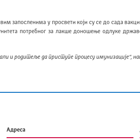
свим запосленима у просвети који су се до сада вакци
нитета потребног за лакше доношење одлуке државе
, али и родитеље да приступе процесу имунизације
“, н
Адреса