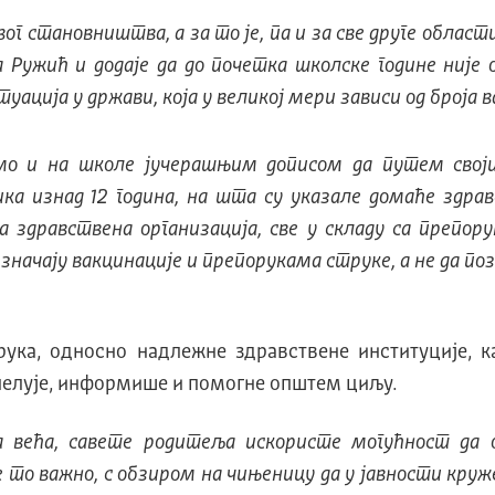
г становништва, а за то је, па и за све друге области
ћа Ружић и додаје да до почетка школске године није 
ција у држави, која у великој мери зависи од броја в
мо и на школе јучерашњим дописом да путем свој
а изнад 12 година, на шта су указале домаће здра
а здравствена организација, све у складу са препор
значају вакцинације и препорукама струке, а не да п
ука, односно надлежне здравствене институције, ка
пелује, информише и помогне општем циљу.
а већа, савете родитеља искористе могућност да
је то важно, с обзиром на чињеницу да у јавности кру