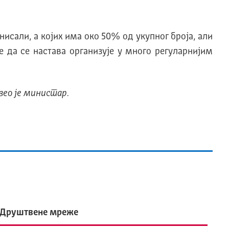
нисали, а којих има око 50% од укупног броја, али
 да се настава организује у много регуларнијим
авео је министар.
Друштвене мреже