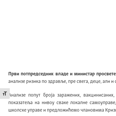
Први потпредседник владе и министар просвете
анализе ризика по здравље, пре свега, деце, али 
Промени величину слова
Анализе попут броја заражених, вакцинисаних
показатеља на нивоу сваке локалне самоуправе
школске управе и предложићемо члановима Кризн