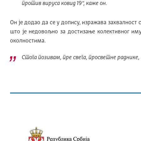
против вируса ковид 19“
, каже он.
Он је додао да се у допису, изражава захвалност 
што је недовољно за достизање колективног иму
околностима.
Стога позивам, пре свега, просветне раднике