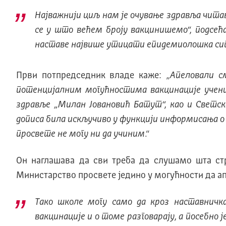
Најважнији циљ нам је очување здравља читаво
се у што већем броју вакцинишемо
“, подсе
наставе највише утицати епидемиолошка ситуа
Први потпредседник владе каже: „
Апеловали с
потенцијалним могућностима вакцинације ученик
здравље „Милан Јовановић Батут“, као и Светск
дописа била искључиво у функцији информисања о 
просвете не могу ни да учиним
.“
Он наглашава да сви треба да слушамо шта стр
Министарство просвете једино у могућности да а
Тако школе могу само да кроз наставничк
вакцинације и о томе разговарају, а посебно 