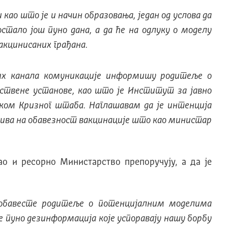
 као што је и начин образовања, један од услова да
остало још пуно дана, а да ће на одлуку о моделу
акцинисаних грађана.
их канала комуникације информишу родитеље о
вствене установе, као што је Институт за јавно
уком Кризног штаба. Наглашавам да је интенција
озива на обавезност вакцинације што као министар
о и ресорно Министарство препоручују, а да је
 обавесте родитеље о потенцијалним моделима
же пуно дезинформација које успоравају нашу борбу