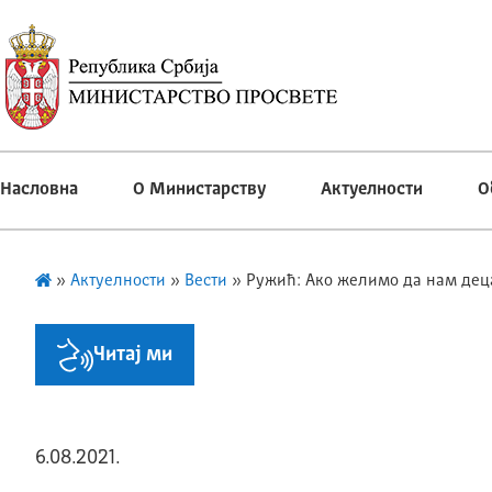
Насловна
О Министарству
Актуелности
О
»
Актуелности
»
Вести
»
Ружић: Ако желимо да нам деца
Читај ми
6.08.2021.