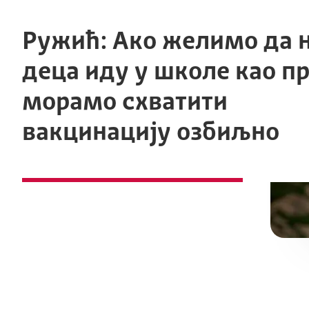
Ружић: Ако желимо да 
деца иду у школе као пр
морамо схватити
вакцинацију озбиљно