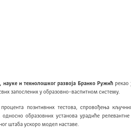
, науке и технолошког развоја Бранко Ружић
рекао 
и свих запослених у образовно-васпитном систему.
, процента позитивних тестова, спровођења кључни
, односно образовних установа урадиће релевантне 
ог штаба ускоро модел наставе.