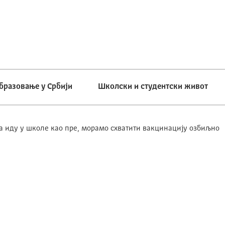
бразовање у Србији
Школски и студентски живот
 иду у школе као пре, морамо схватити вакцинацију озбиљно