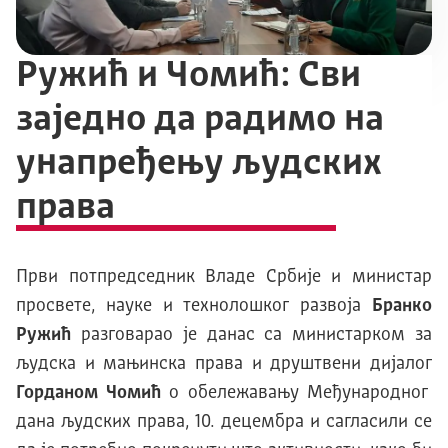
Ружић и Чомић: Сви
заједно да радимо на
унапређењу људских
права
Први потпредседник Владе Србије и министар
просвете, науке и технолошког развоја
Бранко
Ружић
разговарао је данас са министарком за
људска и мањинска права и друштвени дијалог
Горданом Чомић
о обележавању Међународног
дана људских права, 10. децембра и сагласили се