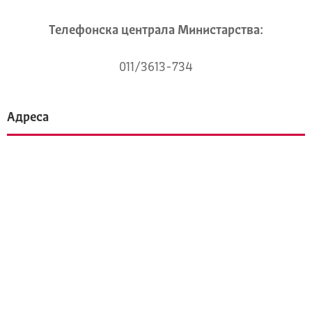
Телeфонска централа Mинистарства:
011/3613-734
Адреса