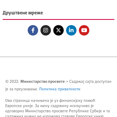
Друштвене мреже
© 2022.
Министарство просвете
> Садржај сајта доступан
је за преузимање.
Политика приватности
Ова страница начињена је уз финансијску помоћ
Европске уније. За њену садржину искључиво је
одговорно
Министарство просвете Републике Србије
и та
садржина нужно не изражава ставове Европске уније.