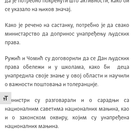
да је потребно покренути што активности, како би
се указало на њихов значај.
Како је речено на састанку, потребно је да свако
министарство да допринос унапређењу људских
права.
Ружић и Чомић су договорили да се Дан људских
права обележи и у школама, како би деца
унапредила своје знање у овој области и научили
о важности поштовања и толеранције.
Промени величину слова
Министри су разговарали и о сарадњи са
националним саветима националних мањина, као
и о законском оквиру, којим су унапређена
националних мањина.