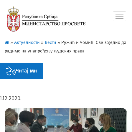
»
Актуелности
»
Вести
»
Ружић и Чомић: Сви заједно да
радимо на унапређењу људских права
Читај ми
1.12.2020.