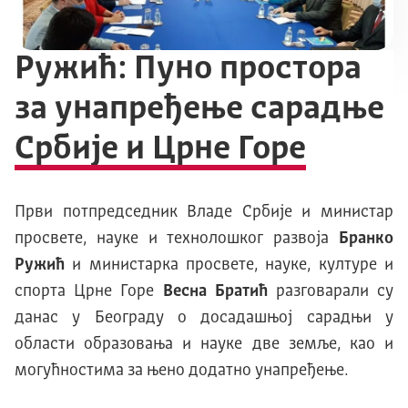
Ружић: Пуно простора
за унапређење сарадње
Србије и Црне Горе
Први потпредседник Владе Србије и министар
просвете, науке и технолошког развоја
Бранко
Ружић
и министарка просвете, науке, културе и
спорта Црне Горе
Весна Братић
разговарали су
данас у Београду о досадашњој сарадњи у
области образовања и науке две земље, као и
могућностима за њено додатно унапређење.