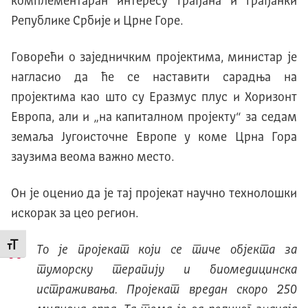
комплементаран интересу грађана и грађанки
Републике Србије и Црне Горе.
Говорећи о заједничким пројектима, министар је
нагласио да ће се наставити сарадња на
пројектима као што су Еразмус плус и Хоризонт
Европа, али и „на капиталном пројекту“ за седам
земаља Југоисточне Европе у коме Црна Гора
заузима веома важно место.
Он је оценио да је тај пројекат научно технолошки
искорак за цео регион.
Промени величину слова
То је пројекат који се тиче објекта за
туморску терапију и биомедицинска
истраживања. Пројекат вредан скоро 250