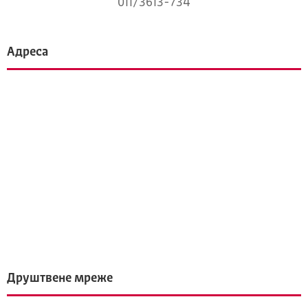
011/3613-734
Адреса
Друштвене мреже