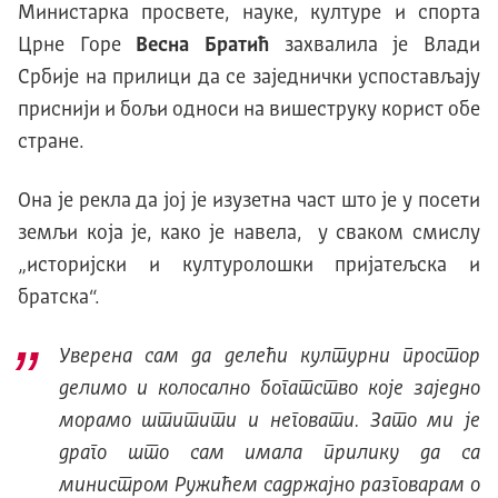
Министарка просвете, науке, културе и спорта
Црне Горе
Весна Братић
захвалила је Влади
Србије на прилици да се заједнички успостављају
приснији и бољи односи на вишеструку корист обе
стране.
Она је рекла да јој је изузетна част што је у посети
земљи која је, како је навела, у сваком смислу
„историјски и културолошки пријатељска и
братска“.
Уверена сам да делећи културни простор
делимо и колосално богатство које заједно
морамо штитити и неговати. Зато ми је
драго што сам имала прилику да са
министром Ружићем садржајно разговарам о