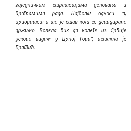
заједничким стратегијама деловања и
програмима рада. Најбољи односи су
приоритет и то је став кога се децидирано
држимо. Волела бих да колеге из Србије
ускоро видим у Црној Гори“
, истакла је
Братић.