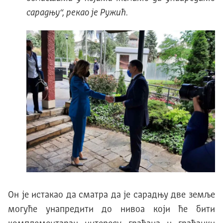
сарадњу“
, рекао је Ружић.
Он је истакао да сматра да је сарадњу две земље
могуће унапредити до нивоа који ће бити