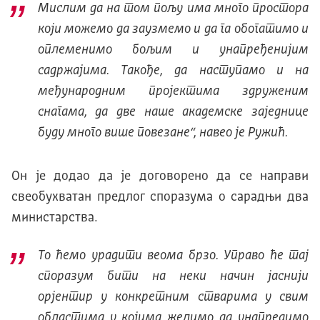
Мислим да на том пољу има много простора
који можемо да заузмемо и да га обогатимо и
оплеменимо бољим и унапређенијим
садржајима. Такође, да наступамо и на
међународним пројектима здруженим
снагама, да две наше академске заједнице
буду много више повезане“
, навео је Ружић.
Он је додао да је договорено да се направи
свеобухватан предлог споразума о сарадњи два
министарства.
То ћемо урадити веома брзо. Управо ће тај
споразум бити на неки начин јаснији
орјентир у конкретним стварима у свим
областима у којима желимо да унапредимо