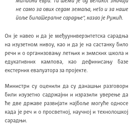
милиона евра. Та тема је од великог значаја
не само за ових седам земаља, него и за наше
поље билатералне сарадње“
, казао је Ружић.
Он је навео и да је међууниверзитетска сарадња
на изузетном нивоу, као и да је на састанку било
речи и о организовању летњих и зимских школа и
едукативних кампова, као дефинисању базе
екстерних евалуатора за пројекте.
Министри су оценили да су данашњи разговори
били изузетно садржајни и изразили уверење да
ће две државе развијати најбоље могуће односе
када је реч и о просветној, научној и технолошкој
сарадњи.