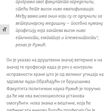
програма овог факултета определили,
стећи ћете висок ниво квалификација.
Међу вама има оних који су се одлучили за
ветеринарску медицину – посебно хуману
професију која захтева висок ниво
Промени величину слова
етичности, емпатије и племенитости“,
рекао је Ружић.
Он је указао на друштвени значај ветерине и на
значај те професије када је реч о контроли
исправности хране што је од великог утицаја на
здравље људи.Обраћајући се бруцошима
Факултета политичких наука Ружић је поручио
да ће им ова високошколска установа
омогућити нова знања и вештине, која ће
дефинисати њихову будућу професију.Он је