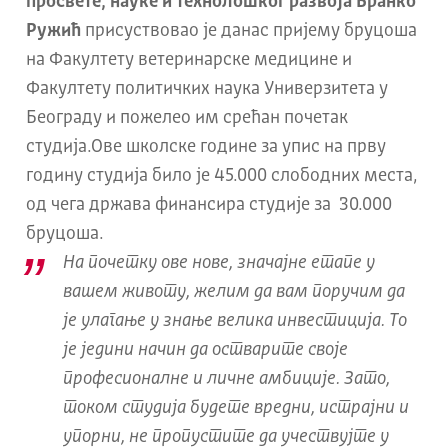
просвете, науке и технолошког развоја Бранко
Ружић
присуствовао је данас пријему бруцоша
на Факултету ветеринарске медицине и
Факултету политичких наука Универзитета у
Београду и пожелео им срећан почетак
студија.Ове школске године за упис на прву
годину студија било је 45.000 слободних места,
од чега држава финансира студије за 30.000
бруцоша.
На почетку ове нове, значајне етапе у
вашем животу, желим да вам поручим да
је улагање у знање велика инвестиција. То
је једини начин да остварите своје
професионалне и личне амбиције. Зато,
током студија будете вредни, истрајни и
упорни, не пропустите да учествујте у