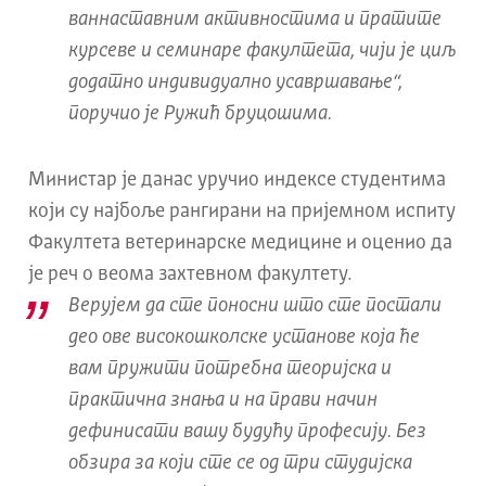
ваннаставним активностима и пратите
курсеве и семинаре факултета, чији је циљ
додатно индивидуално усавршавање“,
поручио је Ружић бруцошима.
Министар је данас уручио индексе студентима
који су најбоље рангирани на пријемном испиту
Факултета ветеринарске медицине и оценио да
је реч о веома захтевном факултету.
Верујем да сте поносни што сте постали
део ове високошколске установе која ће
вам пружити потребна теоријска и
практична знања и на прави начин
дефинисати вашу будућу професију. Без
обзира за који сте се од три студијска