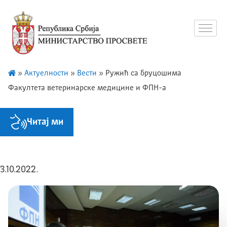
»
Актуелности
»
Вести
»
Ружић са бруцошима
Факултета ветеринарске медицине и ФПН-а
Читај ми
3.10.2022.