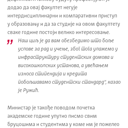
додао да овај факултет негује
интердисциплинарни и компаративни приступ
у образовању и да за студије на овом факултету
сваке године постоји велико интересовање.
Наш циљ је да вам обезбедимо што боље
услове за рад и учење, због тога улажемо у
инфраструктуру студентских домова и
високошколских установа, а увећањем
износа стипендија и кредита
побољшавамо студентски стандард“, казао
је Ружић.
Министар је такође поводом почетка
академске године упутио писмо свим
бруцошима и студентима у коме им је пожелео