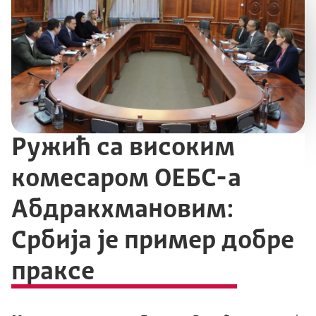
Ружић са високим
комесаром ОЕБС-a
Абдракхмановим:
Србија је пример добре
праксе