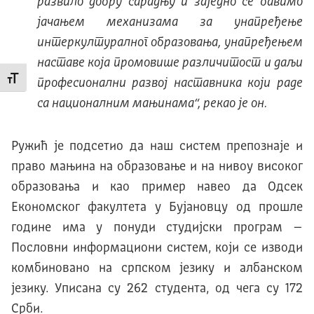
развило добру сарадњу и заједно се бавимо
јачањем механизама за унапређење
интеркултуралног образовања, унапређењем
наставе која промовише различитост и даљи
Промени величину слова
професионални развој наставника који раде
са националним мањинама“, рекао је он.
Ружић је подсетио да наш систем препознаје и
право мањина на образовање и на нивоу високог
образовања и као пример навео да Одсек
Економског факултета у Бујановцу од прошле
године има у понуди студијски програм –
Пословни информациони систем, који се изводи
комбиновано на српском језику и албанском
језику. Уписана су 262 студента, од чега су 172
Срби.