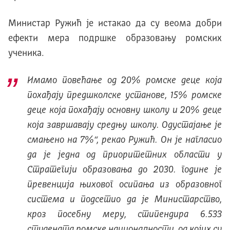
Министар Ружић је истакао да су веома добри
ефекти мера подршке образовању ромских
ученика.
Имамо повећање од 20% ромске деце која
похађају предшколске установе, 15% ромске
деце која похађају основну школу и 20% деце
која завршавају средњу школу. Одустајање је
смањено на 7%“, рекао Ружић. Он је нагласио
да је једна од приоритетних области у
Стратегији образовања до 2030. године је
превенција њиховог осипања из образовног
система и подсетио да је Министарство,
кроз посебну меру, стипендира 6.533
студената ромске националности, од којих су