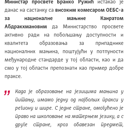
Министар просвете Бранко Ружић
истакао је
данас на састанку са
високим комесаром ОЕБС-а
за националне мањине Каиратом
Абдракхмановим
да Министарство просвете
активно ради на побољшању доступности и
квалитета образовања за припаднике
националних мањина, поштујући у потпуности
међународне стандарде у тој области, као и да
смо у тој области препознати као пример добре
праксе.
Када је образовање на језицима мањина у
питању, имамо једну од најбољих пракси у
региону и шире. С једне стране, омогућено је
право на школовање на матерњем језику, а с
друге стране, кроз обавезан предмет,