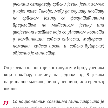
ученици овладавају српски језик, језик земље
у којој живе. Такође, могу да слушају наставу
на српском језику са факултативним
предметом на матерњем језику или
двојезична настава која се углавном користи
у комбинацији српско-енглески, мађарско-
немачки, српско-ирски и српско-бугарски“,
објаснио је министар.
Он је рекао да постоји континуитет у броју ученика
који похађају наставу на једном од 8 језика
националне мањине, било у основној или средњој
школи.
Са националним саветима Министарство је