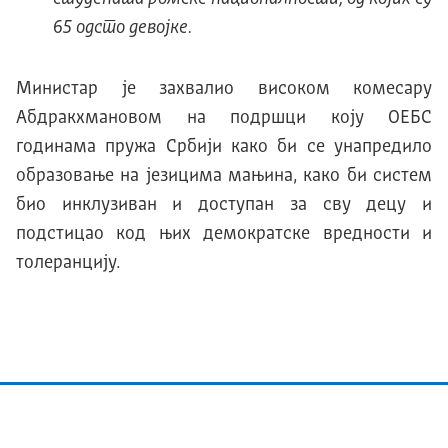
65 одсто девојке.
Министар је захвалио високом комесару
Абдракхмановом на подршци коју ОЕБС
годинама пружа Србији како би се унапредило
образовање на језицима мањина, како би систем
био инклузиван и доступан за сву децу и
подстицао код њих демократске вредности и
толеранцију.