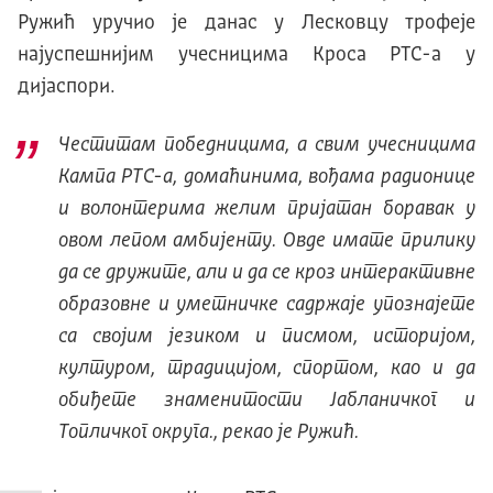
Ружић уручио је данас у Лесковцу трофеје
најуспешнијим учесницима Кроса РТС-а у
дијаспори.
Честитам победницима, а свим учесницима
Кампа РТС-а, домаћинима, вођама радионице
и волонтерима желим пријатан боравак у
овом лепом амбијенту. Овде имате прилику
да се дружите, али и да се кроз интерактивне
образовне и уметничке садржаје упознајете
са својим језиком и писмом, историјом,
културом, традицијом, спортом, као и да
обиђете знаменитости Јабланичког и
Топличког округа., рекао је Ружић.