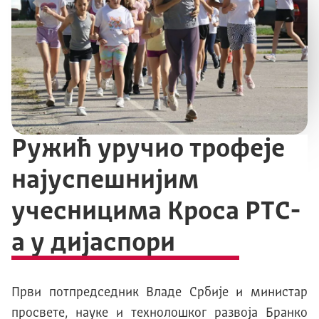
Ружић уручио трофеје
најуспешнијим
учесницима Кроса РТС-
а у дијаспори
Први потпредседник Владе Србије и министар
просвете, науке и технолошког развоја Бранко