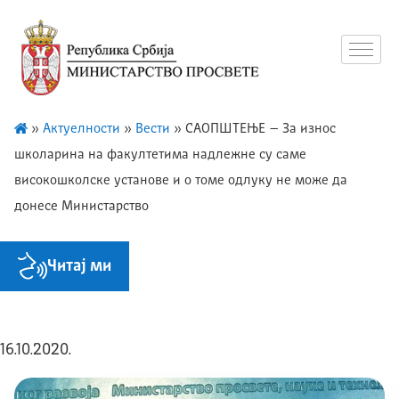
»
Актуелности
»
Вести
»
СAOПШТЕЊЕ – За износ
школарина на факултетима надлежне су саме
високошколске установе и о томе одлуку не може да
донесе Министарство
Читај ми
16.10.2020.