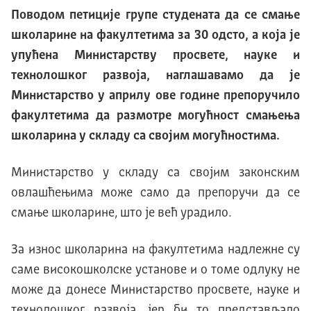
Поводом петиције групе студената да се смање
школарине на факултетима за 30 одсто, а која је
упућена Министарству просвете, науке и
технолошког развоја, наглашавамо да је
Министарство у априлу ове године препоручило
факултетима да размотре могућност смањења
школарина у складу са својим могућностима.
Министарство у складу са својим законским
овлашћењима може само да препоручи да се
смање школарине, што је већ урадило.
За износ школарина на факултетима надлежне су
саме високошколске установе и о томе одлуку не
може да донесе Министарство просвете, науке и
технолошког развоја, јер би то представљало