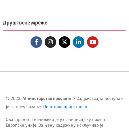
Друштвене мреже
© 2022.
Министарство просвете
> Садржај сајта доступан
је за преузимање.
Политика приватности
Ова страница начињена је уз финансијску помоћ
Европске уније. За њену садржину искључиво је