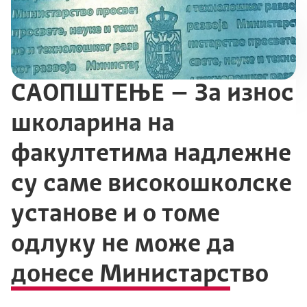
СAOПШТЕЊЕ – За износ
школарина на
факултетима надлежне
су саме високошколске
установе и о томе
одлуку не може да
донесе Министарство