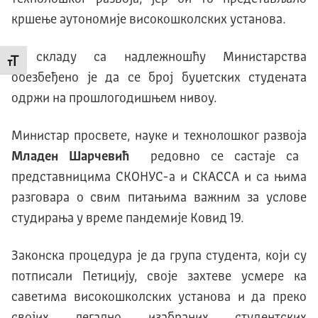
кршење аутономије високошколских установа.
У складу са надлежношћу Министарства
Промени величину слова
обезбеђено је да се број буџетских студената
одржи на прошлогодишњем нивоу.
Министар просвете, науке и технолошког развоја
Младен Шарчевић
редовно се састаје са
представницима СKОНУС-а и СKАССА и са њима
разговара о свим питањима важним за услове
студирања у време пандемије Kовид 19.
Законска процедура је да група студента, који су
потписали Петицију, своје захтеве усмере ка
саветима високошколских установа и да преко