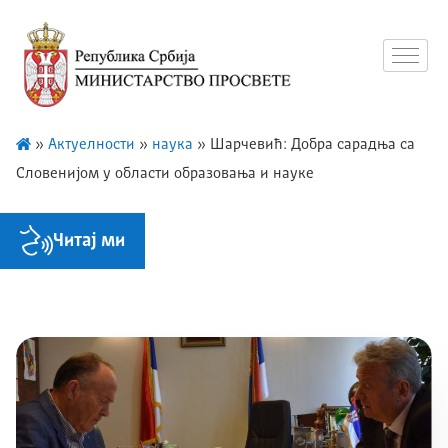
»
Актуелности
»
наука
»
Шарчевић: Добра сарадња са
Словенијом у области образовања и науке
Читај ми