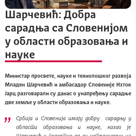
Шарчевић: Добра
сарадња са Словенијом
у области образовања и
науке
Министар просвете, науке и технолошког развоја
Младен Шарчевић и амбасадор Словеније Изток
Јарц разговарали су данас о унапређењу сарадње
две земље у области образовања и науке.
Србија и Словенија имају добру сарадњу у
области образовања и науке, казао је