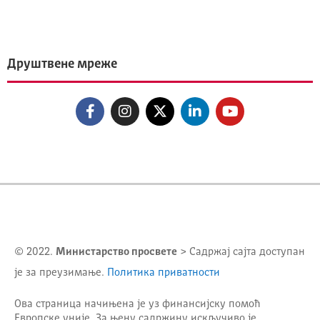
Друштвене мреже
© 2022.
Министарство просвете
> Садржај сајта доступан
је за преузимање.
Политика приватности
Ова страница начињена је уз финансијску помоћ
Европске уније. За њену садржину искључиво је