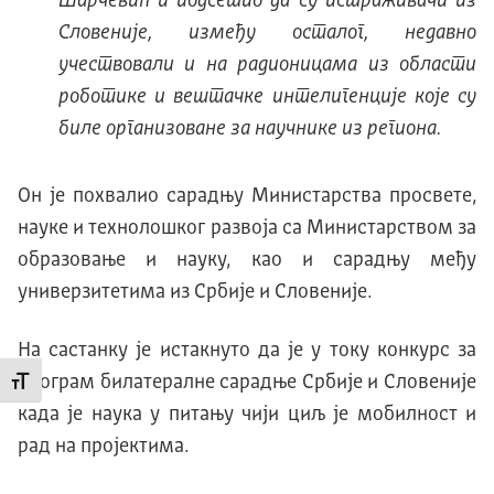
Шарчевић и подсетио да су истраживачи из
Словеније, између осталог, недавно
учествовали и на радионицама из области
роботике и вештачке интелигенције које су
биле организоване за научнике из региона.
Он је похвалио сарадњу Министарства просвете,
науке и технолошког развоја са Министарством за
образовање и науку, као и сарадњу међу
универзитетима из Србије и Словеније.
На састанку је истакнуто да је у току конкурс за
програм билатералне сарадње Србије и Словеније
Промени величину слова
када је наука у питању чији циљ је мобилност и
рад на пројектима.