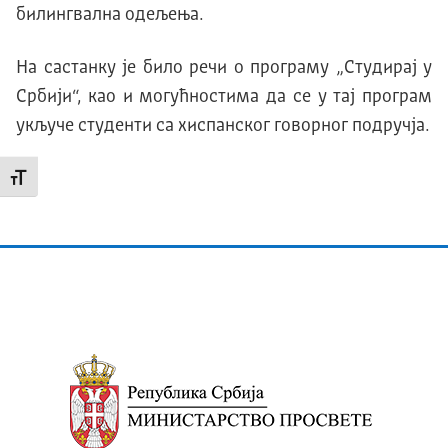
билингвална одељења.
На састанку је било речи о програму „Студирај у
Србији“, као и могућностима да се у тај програм
укључе студенти са хиспанског говорног подручја.
Промени величину слова