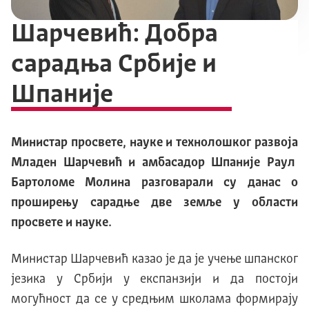
Шарчевић: Добра
сарадња Србије и
Шпаније
Министар просвете, науке и технолошког развоја
Младен Шарчевић и амбасадор Шпаније Раул
Бартоломе Молина разговарали су данас о
проширењу сарадње две земље у области
просвете и науке.
Министар Шарчевић казао је да је учење шпанског
језика у Србији у експанзији и да постоји
могућност да се у средњим школама формирају