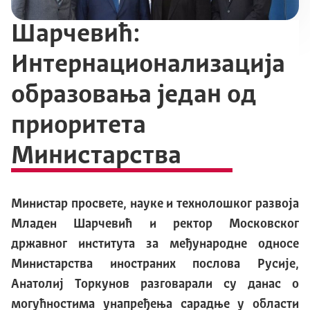
Шарчевић:
Интернационализација
образовања један од
приоритета
Министарства
Министар просвете, науке и технолошког развоја
Младен Шарчевић и ректор Московског
државног института за међународне односе
Министарства иностраних послова Русије,
Анатолиј Торкунов разговарали су данас о
могућностима унапређења сарадње у области