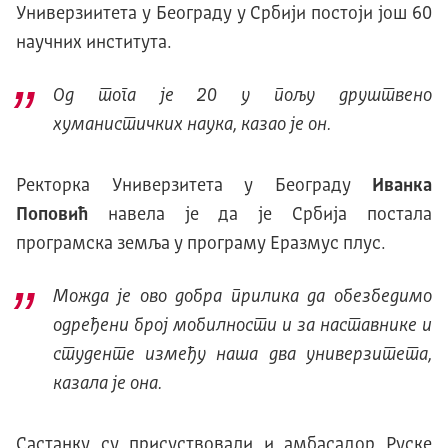
Универзиитета у Београду у Србији постоји још 60
научних института.
Од тога је 20 у пољу друштвено
хуманистичких наука, казао је он.
Ректорка Универзитета у Београду
Иванка
Поповић
навела је да је Србија постала
програмска земља у програму Еразмус плус.
Можда је ово добра прилика да обезбедимо
одређени број мобилности и за наставнике и
студенте између наша два универзитета,
казала је она.
Састанку су присуствовали и амбасадор Руске