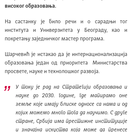
високог образовања.
На састанку је било речи и о сарадњи тог
института и Универзитета у Београду, као и
покретању заједничког мастер програма.
Шарчевић је истакао да је интернационализација
образовања један од приоритета Министарства
просвете, науке и технолошког развоја.
У току је рад на Стратегији образовања и
науке до 2030. године, где мапирамо оне
земље које имају блиске односе са нама и од
којих можемо много тога да научимо. С друге
стране, Србија има престижне институције
и значајна искуства која може да пренесе