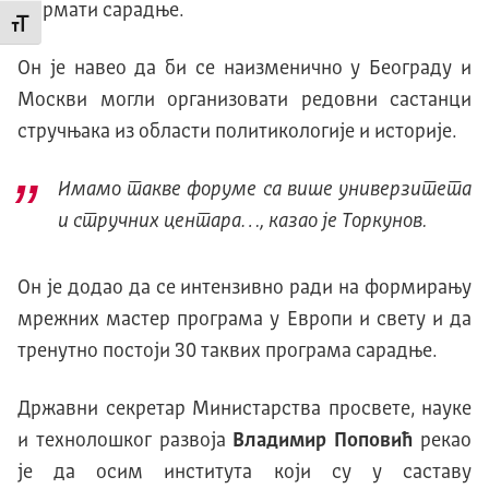
формати сарадње.
Промени величину слова
Он је навео да би се наизменично у Београду и
Москви могли организовати редовни састанци
стручњака из области политикологије и историје.
Имамо такве форуме са више универзитета
и стручних центара…, казао је Торкунов.
Он је додао да се интензивно ради на формирању
мрежних мастер програма у Европи и свету и да
тренутно постоји 30 таквих програма сарадње.
Државни секретар Министарства просвете, науке
и технолошког развоја
Владимир Поповић
рекао
је да осим института који су у саставу