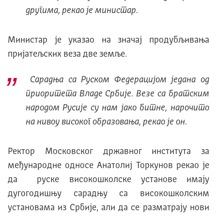
другима, рекао је министар.
Министар је указао на значај продубљивања
пријатељских веза две земље.
Сарадња са Руском Федерацијом једана од
приоритета Владе Србије. Везе са братским
народом Русије су нам јако битне, нарочито
на нивоу високог образовања, рекао је он.
Ректор Московског државног института за
међународне односе Анатолиј Торкунов рекао је
да руске високошколске установе имају
дугогодишњу сарадњу са високошколским
установама из Србије, али да се разматрају нови