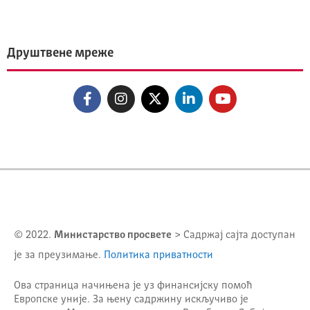
Друштвене мреже
© 2022.
Министарство просвете
> Садржај сајта доступан
је за преузимање.
Политика приватности
Ова страница начињена је уз финансијску помоћ
Европске уније. За њену садржину искључиво је