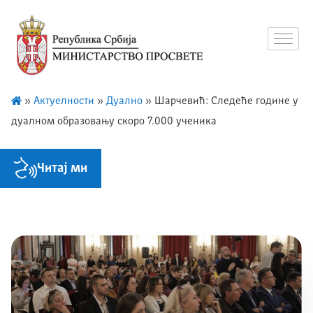
»
Актуелности
»
Дуално
»
Шарчевић: Следеће године у
дуалном образовању скоро 7.000 ученика
Читај ми