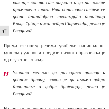
важније колико сте научили и да ли имате
примењена знања. Наш образовни систем се
добро прилагођава захваљујући политици
Владе Србије и министра Шарчевића, рекао је
Радојичић.
Промени величину слова
Према његовим речима увођење националног
модела дуалног и предузетничког образовања је
од изузетног значаја.
Уколико желимо да развијамо државу у
добром правцу, важно је да имамо добро
планирање и добре пројекције, рекао је
Радојичић.