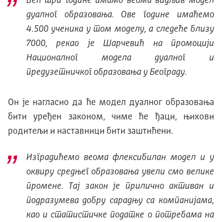
Већ три године имамо веома видљив модел
дуалног образовања. Ове године имаћемо
4.500 ученика у том моделу, а следеће близу
7000, рекао је Шарчевић на промоцији
Националног модела дуалног и
предузетничког образовања у Београду.
Он је нагласио да ће модел дуалног образовања
бити уређен законом, чиме ће ђаци, њихови
родитељи и наставници бити заштићени.
Изградићемо веома флексибилан модел и у
оквиру средњег образовања увели смо велике
промене. Тај закон је прилично активан и
подразумева добру сарадњу са компанијама,
као и статистичке податке о потребама на