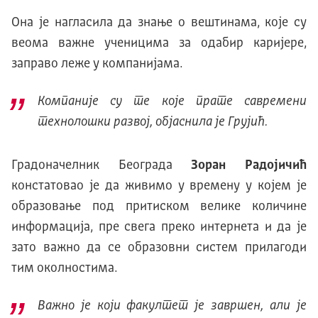
Она је нагласила да знање о вештинама, које су
веома важне ученицима за одабир каријере,
заправо леже у компанијама.
Компаније су те које прате савремени
технолошки развој, објаснила је Грујић.
Градоначелник Београда
Зоран Радојичић
констатовао је да живимо у времену у којем је
образовање под притиском велике количине
информација, пре свега преко интернета и да је
зато важно да се образовни систем прилагоди
тим околностима.
Важно је који факултет је завршен, али је