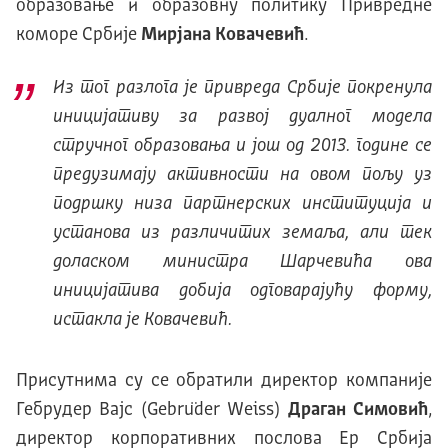
образовање и образовну политику Привредне
коморе Србије
Мирјана Ковачевић
.
Из тог разлога је привреда Србије покренула
иницијативу за развој дуалног модела
стручног образовања и још од 2013. године се
предузимају активности на овом пољу уз
подршку низа партнерских институција и
установа из различитих земаља, али тек
доласком министра Шарчевића ова
иницијатива добија одговарајућу форму,
истакла је Ковачевић.
Присутнима су се обратили директор компаније
Гебрудер Вајс (Gebrüder Weiss)
Драган Симовић
,
директор корпоративних послова Ер Србија