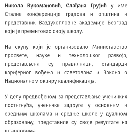
Никола Вукомановић
,
Слађана Грујић
у име
Сталне конференције градова и општина и
представник Ваздухопловне академије Београд
који је презентовао своју школу.
На скупу који је организовало Министарство
просвете, науке и технолошког развоја,
представљени су правилници, стандарди
каријерног вођења и саветовања и Закона о
Националном оквиру квалификација.
У делу предвођеном за представљање ученичких
постигнућа, ученичке задруге у основним и
средњим школама и средње школе у дуалном
образовању, представиле су своје резултате на
штандовима.