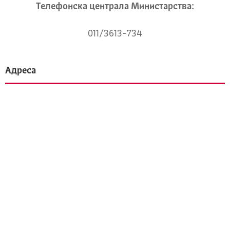
Телeфонска централа Mинистарства:
011/3613-734
Адреса