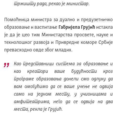
тржишту рада, рекао је министар.
Помоћница министра за дуално и предузетничко
образовање и васпитање
Габријела Грујић
истакла
је да је цео тим Министарства просвете, науке и
технолошког развоја и Привредне коморе Србије
превасходно овде због младих.
Као представници система за образовање и
као креатори ваше будућности кроз
програме образовања донели смо одлуку да
вам омогућимо да се ваше учење не одвија
само на једном месту, у учионицама и
амфитеатрима, него да се одвија на два
места, рекла је Грујић.