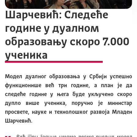
Шарчевић: Следеће
године у дуалном
образовању скоро 7.000
ученика
Модел дуалног образовања у Србији успешно
функционише већ три године, а план је да
следеће године у њега буде укључено скоро
дупло више ученика, поручио је министар
просвете, науке и технолошког развоја Младен
Шарчевић.