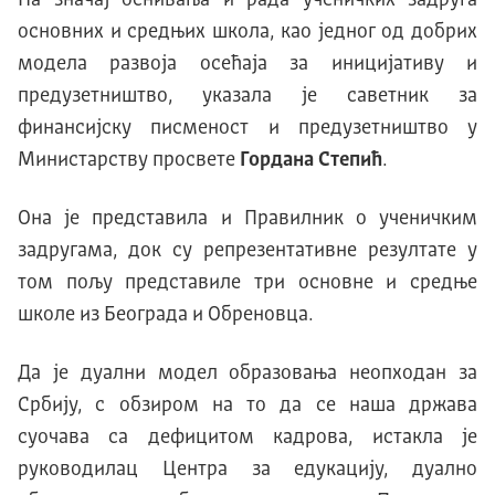
На значај оснивања и рада ученичких задруга
основних и средњих школа, као једног од добрих
модела развоја осећаја за иницијативу и
предузетништво, указала је саветник за
финансијску писменост и предузетништво у
Министарству просвете
Гордана Степић
.
Она је представила и Правилник о ученичким
задругама, док су репрезентативне резултате у
том пољу представиле три основне и средње
школе из Београда и Обреновца.
Да је дуални модел образовања неопходан за
Србију, с обзиром на то да се наша држава
суочава са дефицитом кадрова, истакла је
руководилац Центра за едукацију, дуално