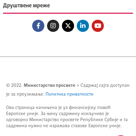
Друштвене мреже
© 2022.
Министарство просвете
> Садржај сајта доступан
је за преузимање.
Политика приватности
Ова страница начињена је уз финансијску помоћ
Европске уније. За њену садржину искључиво је
одговорно
Министарство просвете Републике Србије
и та
садржина нужно не изражава ставове Европске уније.