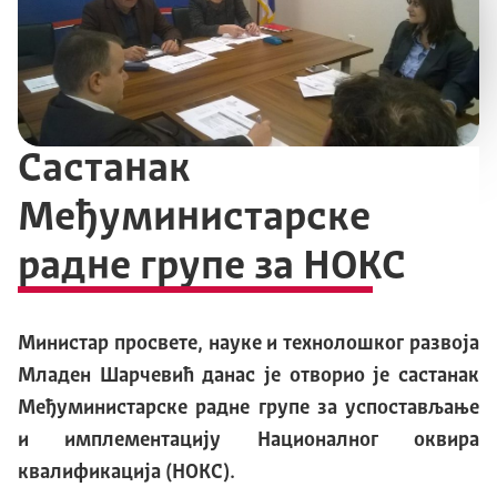
Састанак
Међуминистарске
радне групе за НОКС
Министар просвете, науке и технолошког развоја
Младен Шарчевић данас је отворио је састанак
Међуминистарске радне групе за успостављање
и имплементацију Националног оквира
квалификација (НОКС).