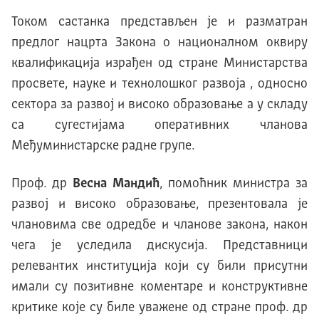
Током састанка представљен је и разматран
предлог нацрта Закона о националном оквиру
квалификација израђен од стране Министарства
просвете, науке и технолошког развоја , односно
сектора за развој и високо образовање а у складу
са сугестијама оперативних чланова
Међуминистарске радне групе.
Проф. др
Весна Мандић
, помоћник министра за
развој и високо образовање, презентовала је
члановима све одредбе и чланове закона, након
чега је уследила дискусија. Представници
релевантих институција који су били присутни
имали су позитивне коментаре и конструктивне
критике које су биле уважене од стране проф. др