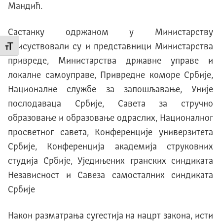
Мандић.
Састанку одржаном у Министарству
присуствовали су и представници Министарства
Промени величину слова
привреде, Министарства државне управе и
локалне самоуправе, Привредне коморе Србије,
Националне службе за запошљавање, Уније
послодаваца Србије, Савета за стручно
образовање и образовање одраслих, Националног
просветног савета, Конференције универзитета
Србије, Конференција академија струковних
студија Србије, Уједињених гранских синдиката
Независност и Савеза самосталних синдиката
Србије
Након разматрања сугестија на нацрт закона, исти