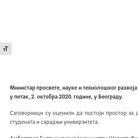
Промени величину слова
Министар просвете, науке и технолошког развоја
у петак, 2. октобра 2020. године, у Београду.
Саговорници су оценили да постоји простор за 
студената и сарадњи универзитета.