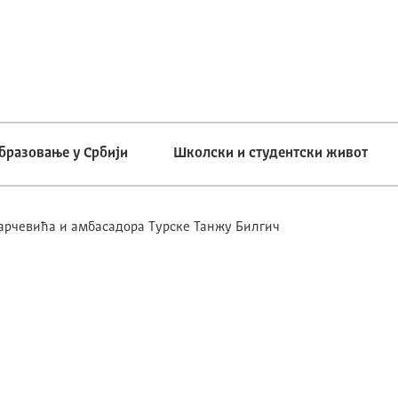
бразовање у Србији
Школски и студентски живот
рчевића и амбасадора Турске Танжу Билгич