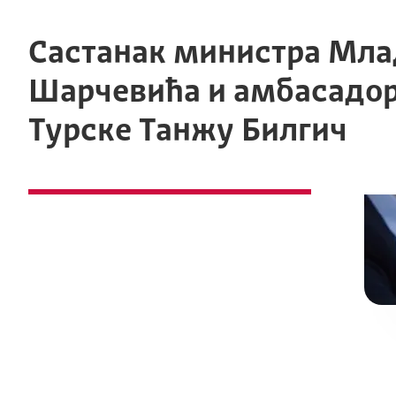
Састанак министра Мла
Шарчевића и амбасадо
Турске Танжу Билгич