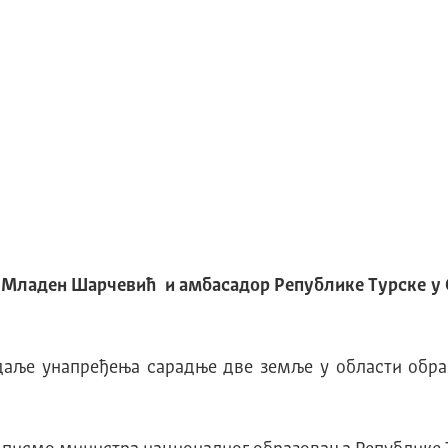
 Младен Шарчевић и амбасадор Републике Турске у Ср
даље унапређења сарадње две земље у области образо