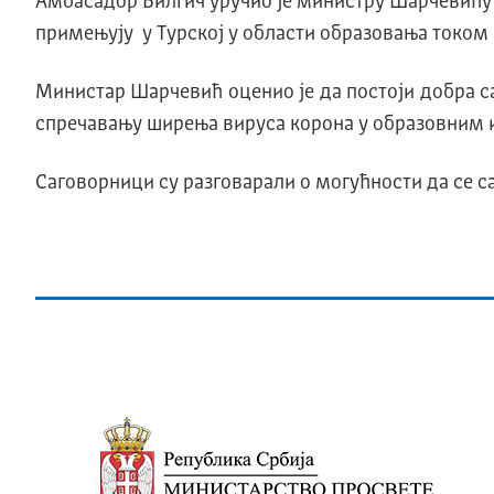
Амбасадор Билгич уручио је министру Шарчевићу
примењују у Турској у области образовања током 
Министар Шарчевић оценио је да постоји добра с
спречавању ширења вируса корона у образовним и
Саговорници су разговарали о могућности да се 