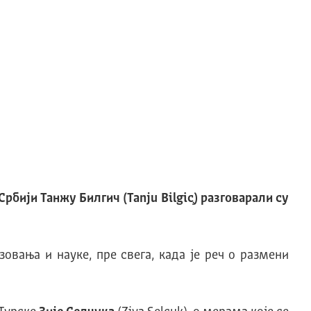
бији Танжу Билгич (Tanju Bilgiç) разговарали су
вања и науке, пре свега, када је реч о размени