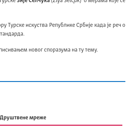
 Турске
Зије Селчука
(Ziya Selçuk) о мерама које се
 Турске искуства Републике Србије када је реч о
стандарда.
писивањем новог споразума на ту тему.
Друштвене мреже