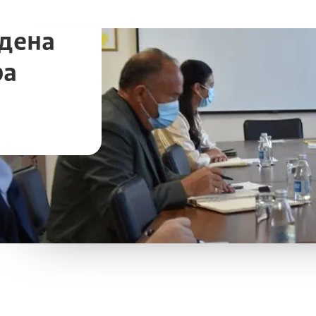
дена
ра