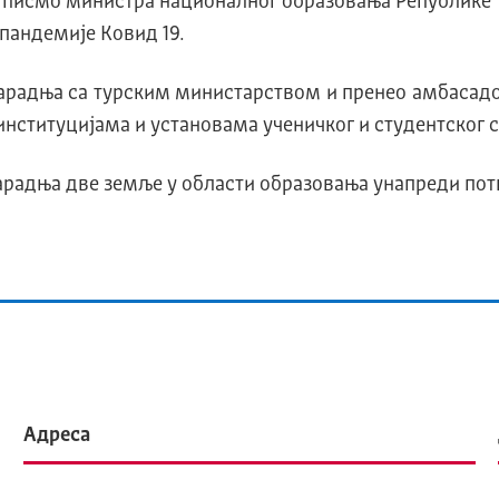
 писмо министра националног образовања Републике
пандемије Ковид 19.
арадња са турским министарством и пренео амбасадору
нституцијама и установама ученичког и студентског 
сарадња две земље у области образовања унапреди пот
Адреса