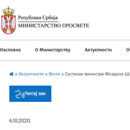
Насловна
О Министарству
Актуелности
О
»
Актуелности
»
Вести
»
Састанак министра Младена Ша
Читај ми
6.10.2020.