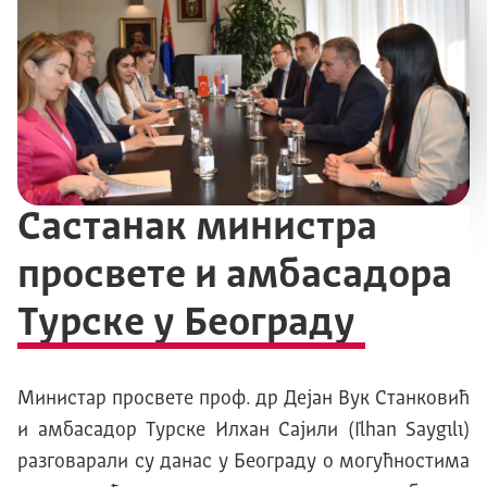
Састанак министра
просвете и амбасадора
Турске у Београду
Министар просвете проф. др Дејан Вук Станковић
и амбасадор Турске Илхан Сајили (İlhan Saygılı)
разговарали су данас у Београду о могућностима