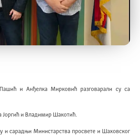
Пашић и Анђелка Мирковић разговарали су са
а Јоргић и Владимир Шакотић.
ву и сарадњи Министарства просвете и Шаховског