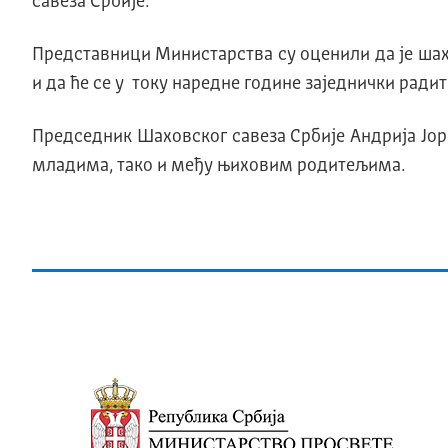
савеза Србије.
Представници Министарства су оценили да је шах 
и да ће се у току наредне године заједнички ради
Председник Шаховског савеза Србије Андрија Јорг
младима, тако и међу њиховим родитељима.