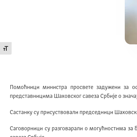
Промени величину слова
Помоћници министра просвете задужени за о
представницима Шаховског савеза Србије о значај
Састанку су присуствовали председници Шаховско
Саговорници су разговарали о могућностима за 