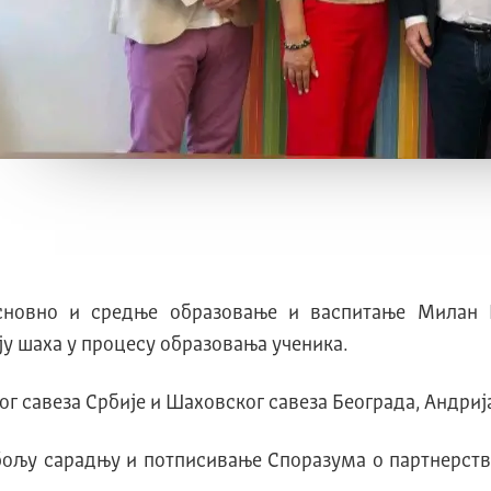
сновно и средње образовање и васпитање Милан 
у шаха у процесу образовања ученика.
г савеза Србије и Шаховског савеза Београда, Андриј
бољу сарадњу и потписивање Споразума о партнерст