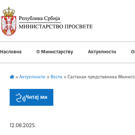
Насловна
О Министарству
Актуелности
О
»
Актуелности
»
Вести
»
Састанак представника Министа
Читај ми
12.08.2025.