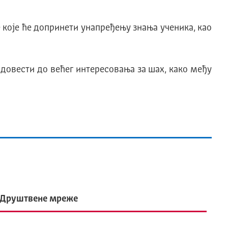
 које ће допринети унапређењу знања ученика, као
 довести до већег интересовања за шах, како међу
Друштвене мреже