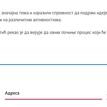
значајна тема и изразили спремност да подржи идеје
ти на различитим активностима.
ић рекао је да верује да овим почиње процес који ће
Адреса