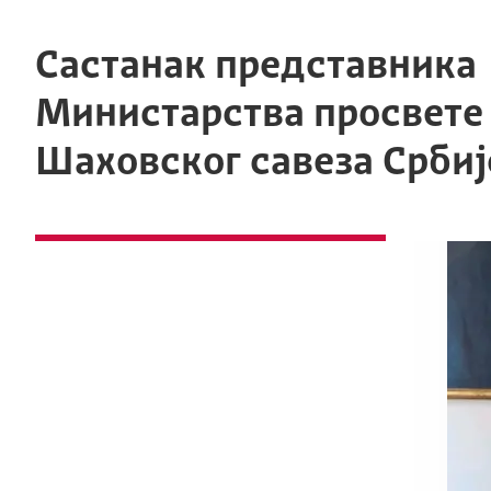
Састанак представника
Министарства просвете
Шаховског савеза Србиј