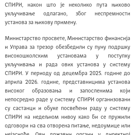
СПИРИ, након што је неколико пута њихово
укључивање одлагано, због неспремности
установа за њихову примену.
Министарство просвете, Министарство финансија
и Управа за трезор обезбедили су пуну подршку
високошколским установама у поступку
укључивања и рада ових установа у систему
СПИРИ. У периоду од децембра 2025. године до
априла 2026. године, представницима установа
високог образовања и запосленима који
непосредно раде у систему СПИРИ организовани
су састанци и обуке посвећени раду у систему
СПИРИ на недељном нивоу како би се пружили
одговори на сва отворена питање, недоумице или
нејасноће. Ови државни органи у директној