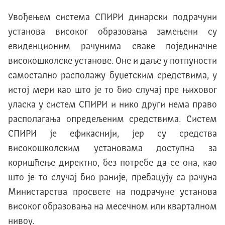
Увођењем система СПИРИ динарски подрачуни
установа високог образовања замењени су
евиденционим рачунима сваке појединачне
високошколске установе. Оне и даље у потпуности
самостално располажу буџетским средствима, у
истој мери као што је то био случај пре њиховог
уласка у систем СПИРИ и нико други нема право
располагања опредељеним средствима. Систем
СПИРИ је ефикаснији, јер су средства
високошколским установама доступна за
коришћење директно, без потребе да се она, као
што је то случај био раније, пребацују са рачуна
Министарства просвете на подрачуне установа
високог образовања на месечном или кварталном
нивоу.