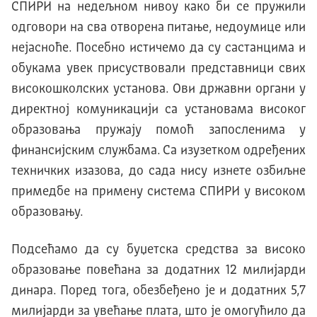
СПИРИ на недељном нивоу како би се пружили
одговори на сва отворена питање, недоумице или
нејасноће. Посебно истичемо да су састанцима и
обукама увек присуствовали представници свих
високошколских установа. Ови државни органи у
директној комуникацији са установама високог
образовања пружају помоћ запосленима у
финансијским службама. Са изузетком одређених
техничких изазова, до сада нису изнете озбиљне
примедбе на примену система СПИРИ у високом
образовању.
Подсећамо да су буџетска средства за високо
образовање повећана за додатних 12 милијарди
динара. Поред тога, обезбеђено је и додатних 5,7
милијарди за увећање плата, што је омогућило да