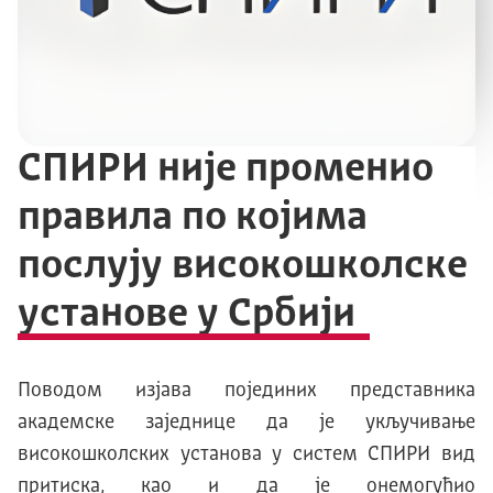
СПИРИ није променио
правила по којима
послују високошколске
установе у Србији
Поводом изјава појединих представника
академске заједнице да је укључивање
високошколских установа у систем СПИРИ вид
притиска, као и да је онемогућио