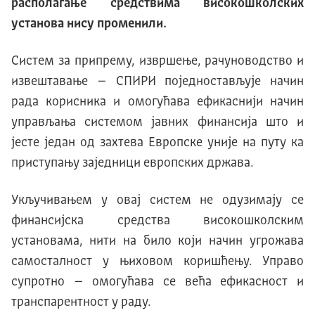
располагање средствима високошколских
установа нису променили.
Систем за припрему, извршење, рачуноводство и
извештавање – СПИРИ поједностављује начин
рада корисника и омогућава ефикаснији начин
управљања системом јавних финансија што и
јесте један од захтева Европске уније на путу ка
приступању заједници европских држава.
Укључивањем у овај систем не одузимају се
финансијска средства високошколским
установама, нити на било који начин угрожава
самосталност у њиховом коришћењу. Управо
супротно – омогућава се већа ефикасност и
транспарентност у раду.