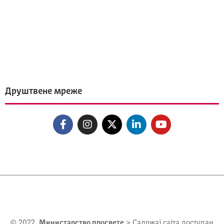
Друштвене мреже
© 2022.
Министарство просвете
> Садржај сајта доступан