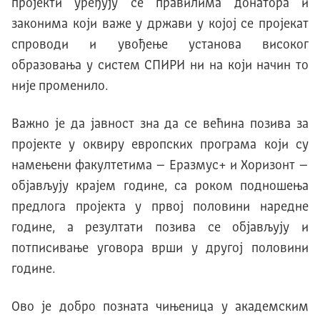
пројекти уређују се правилима донатора и
законима који важе у држави у којој се пројекат
спроводи и увођење установа високог
образовања у систем СПИРИ ни на који начин то
није променило.
Важно је да јавност зна да се већина позива за
пројекте у оквиру европских програма који су
намењени факултетима – Еразмус+ и Хоризонт –
објављују крајем године, са роком подношења
предлога пројекта у првој половини наредне
године, а резултати позива се објављују и
потписивање уговора врши у другој половини
године.
Ово је добро позната чињеница у академским