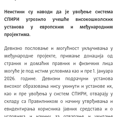
Неистини су наводи да је увођење система
СПИРИ угрозило учешће високошколских
установа у европским и међународним
пројектима.
Девизно пословање и могућност укључивања у
међународне пројекте, примање донација од
страних и домаћих правних и физичких лица
могуће је под истим условима као и пре 1. јануара
2026. године. Девизни подрачуни установа
високог образовања нису укинути и установе их,
као и пре увођења у систем СПИРИ, отварају у
складу са Правилником о начину утврђивања и
евидентирања корисника јавних средстава и о
условима и начину за отварање и укидање