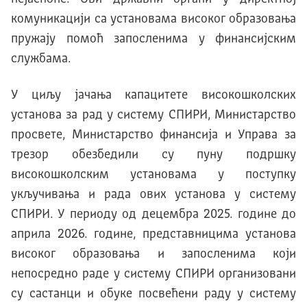
комуникацији са установама високог образовања
пружају помоћ запосленима у финансијским
службама.
У циљу јачања капацитете високошколских
установа за рад у систему СПИРИ, Министарство
просвете, Министарство финансија и Управа за
трезор обезбедили су пуну подршку
високошколским установама у поступку
укључивања и рада ових установа у систему
СПИРИ. У периоду од децембра 2025. године до
априла 2026. године, представницима установа
високог образовања и запосленима који
непосредно раде у систему СПИРИ организовани
су састанци и обуке посвећени раду у систему