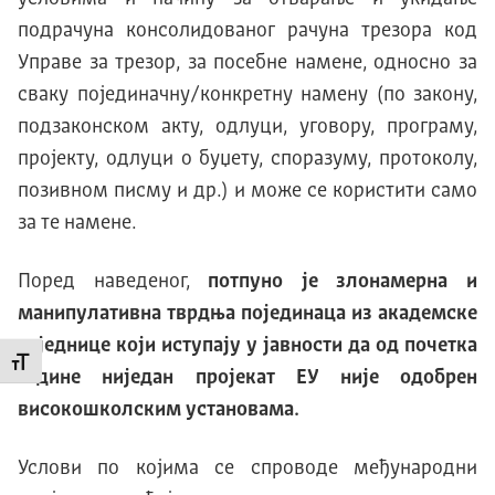
подрачуна консолидованог рачуна трезора код
Управе за трезор, за посебне намене, односно за
сваку појединачну/конкретну намену (по закону,
подзаконском акту, одлуци, уговору, програму,
пројекту, одлуци о буџету, споразуму, протоколу,
позивном писму и др.) и може се користити само
за те намене.
Поред наведеног,
потпуно је злонамерна и
манипулативна тврдња појединаца из академске
заједнице који иступају у јавности да од почетка
Промени величину слова
године ниједан пројекат ЕУ није одобрен
високошколским установама.
Услови по којима се спроводе међународни