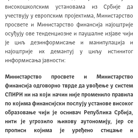
високошколским установама из Србије да
учествују у европским пројектима, Министарство
просвете и Министарство финансија најоштрије
осуђују ове тенденциозне и паушалне изјаве чији
је циљ дезинформисање и манипулација и
најоштрије их демантуј у циљу истинитог
информисања јавности:
Министарство просвете и Министарство
финансија одговорно тврде да увођење у систем
СПИРИ ни на који начин није променило правила
по којима финансијски послују установе високог
образовање чији је оснивач Република Србија,
нити је угрозило њихову аутономију, јер се
прописи којима је уређено стицање и