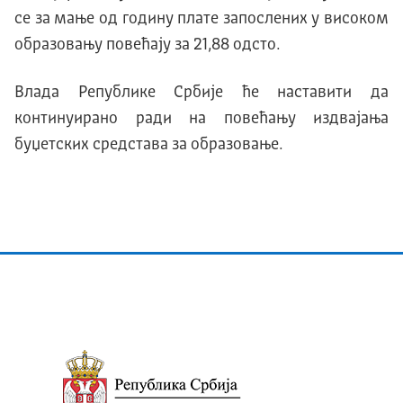
се за мање од годину плате запослених у високом
образовању повећају за 21,88 одсто.
Влада Републике Србије ће наставити да
континуирано ради на повећању издвајања
буџетских средстава за образовање.