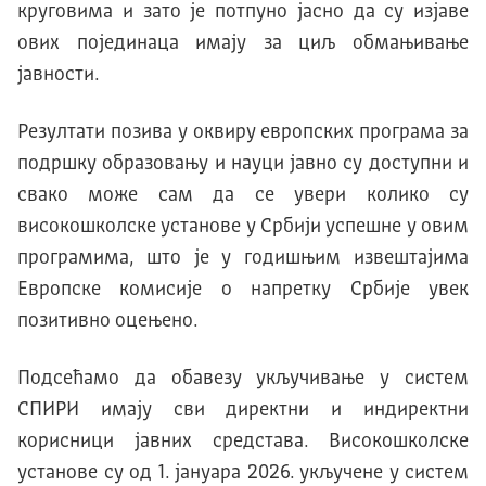
круговима и зато је потпуно јасно да су изјаве
ових појединаца имају за циљ обмањивање
јавности.
Резултати позива у оквиру европских програма за
подршку образовању и науци јавно су доступни и
свако може сам да се увери колико су
високошколске установе у Србији успешне у овим
програмима, што је у годишњим извештајима
Европске комисије о напретку Србије увек
позитивно оцењено.
Подсећамо да обавезу укључивање у систем
СПИРИ имају сви директни и индиректни
корисници јавних средстава. Високошколске
установе су од 1. јануара 2026. укључене у систем