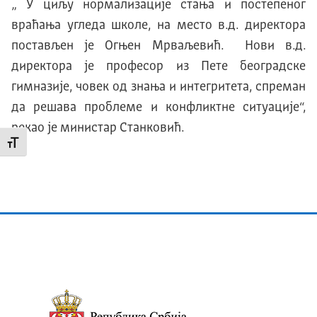
„ У циљу нормализације стања и постепеног
враћања угледа школе, на место в.д. директора
постављен је Огњен Мрваљевић. Нови в.д.
директора је професор из Пете београдске
гимназије, човек од знања и интегритета, спреман
да решава проблеме и конфликтне ситуације“,
рекао је министар Станковић.
Промени величину слова