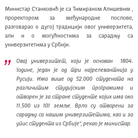
Министар Станковић је са Тимираном Алишевим ,
проректором за међународне послове,
разговарао о дугој традицији овог универзитета,
али и о могућностима за сарадњу са
универзитетима у Србији.
Овај универзитет, који је основан 1804.
године, један је од три најрелевантнија у
Русији. Има више од 52.000 студената на
различитим студијским програмима и
отворен је за стране студенте којих има око
11.500 из 101 земље. Врло су отворени за
сарадњу са нашим универзитетима, као и за
упис студента из Србије“, рекао је министар.