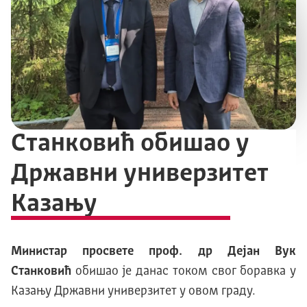
Станковић обишао у
Државни универзитет
Казању
Министар просвете проф. др Дејан Вук
Станковић
обишао је данас током свог боравка у
Казању Државни универзитет у овом граду.