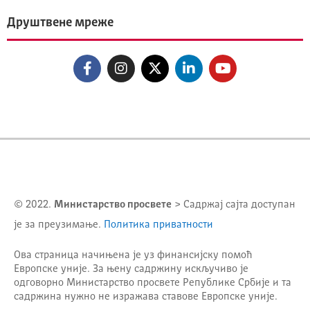
Друштвене мреже
© 2022.
Министарство просвете
> Садржај сајта доступан
је за преузимање.
Политика приватности
Ова страница начињена је уз финансијску помоћ
Европске уније. За њену садржину искључиво је
одговорно
Министарство просвете Републике Србије
и та
садржина нужно не изражава ставове Европске уније.