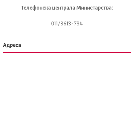
Телeфонска централа Mинистарства:
011/3613-734
Адреса