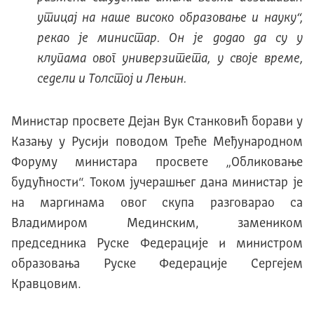
утицај на наше високо образовање и науку“,
рекао је министар. Он је додао да су у
клупама овог универзитета, у своје време,
седели и Толстој и Лењин.
Министар просвете Дејан Вук Станковић борави у
Казању у Русији поводом Треће Међународном
Форуму министара просвете „Обликовање
будућности“. Током јучерашњег дана министар је
на маргинама овог скупа разговарао са
Владимиром Мединским, замеником
председника Руске Федерације и министром
образовања Руске Федерације Сергејем
Кравцовим.