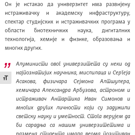
Он је истакао да универзитет има развијену
истраживачку и академску инфраструктуру,
спектар студијских и истраживачких програма у
области биотехничких наука, дигиталних
технологија, хемије и физике, образовања и
многих других.
Алуминисти овог универзитета су неки од
најпознатијих научника, мислилаца и Сергеја
Промени величину слова
Асакова, физичара Сејмона Алтшулера,
хемичара Александра Арбузова, астроном и
истраживач Антартика Иван Симонов и
многих других личности који су задужили
светску науку и уметност. Стога верујем да
би сарадња са нашим универзитетима и
размена студента имала веома позитиван