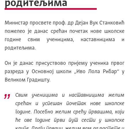
родитељима
Министар просвете проф. др Дејан Вук Станковић
пожелео је данас срећан почетак нове школске
године свим ученицима, наставницима и
родитељима.
Он је данас присуствово пријему ученика првог
разреда у Основној школи „Иво Лола Рибар“ у
Великом Градишту.
Свим ученицима и наставницима желим
срећан и успешан почетак нове школске
године. Посебно желим срећу првацима, који
ће ове године први пут сести у школске
клупе. Драги прваци, желим вам да растете и