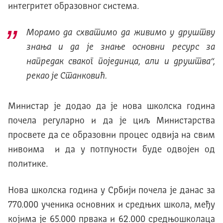
интегритет образовног система.
Морамо да схватимо да живимо у друштву
знања и да је знање основни ресурс за
напредак сваког појединца, али и друштва“,
рекао је Станковић.
Министар је додао да је нова школска година
почела регуларно и да је циљ Министарства
просвете да се образовни процес одвија на свим
нивоима и да у потпуности буде одвојен од
политике.
Нова школска година у Србији почела је данас за
770.000 ученика основних и средњих школа, међу
којима је 65.000 првака и 62.000 средњошколаца