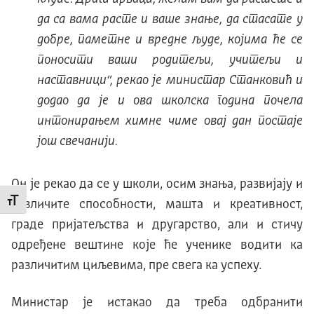
да са вама расте и ваше знање, да стасате у
добре, паметне и вредне људе, којима ће се
поносити ваши родитељи, учитељи и
наставници“, рекао је министар Станковић и
додао да је и ова школска година почела
интонирањем химне чиме овај дан постаје
још свечанији.
Он је рекао да се у школи, осим знања, развијају и
Промени величину слова
различите способности, машта и креативност,
граде пријатељства и другарство, али и стичу
одређене вештине које ће ученике водити ка
различитим циљевима, пре свега ка успеху.
Министар је истакао да треба одбранити