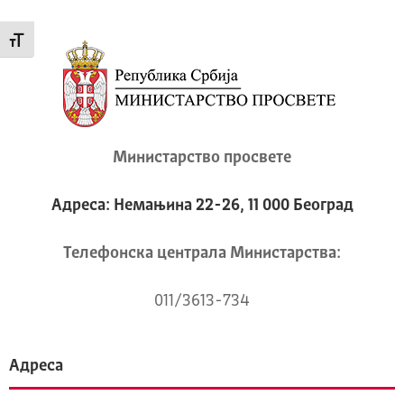
Промени величину слова
Министарство просвете
Адреса: Немањина 22-26, 11 000 Београд
Телeфонска централа Mинистарства:
011/3613-734
Адреса