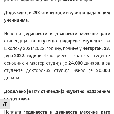
Додељено је 293 стипендије изузетно надареним
ученицима.
Исплата
једанаесте и дванаесте месечне рате
стипендија
за изузетно надарене студенте
, за
школску 2021/2022. годину, почиње у
четвртак, 23.
јуна 2022. године
. Износ месечне рате за студенте
основних и мастер студија је
24.000
динара, а за
студенте докторских студија износ је
30.000
динара.
Додељено је 1177 стипендија изузетно надареним
студентима.
Промени величину слова
Исплата
једанаеста и дванаеста месечне рате