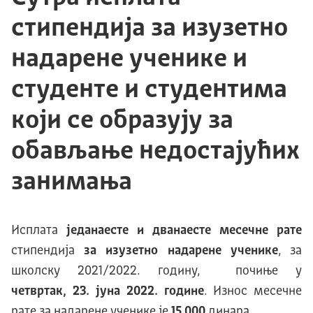
стипендија за изузетно
надарене ученике и
студенте и студентима
који се образују за
обављање недостајућих
занимања
Исплата
једанаесте и дванаесте месечне рате
стипендија
за изузетно надарене ученике
, за
школску 2021/2022. годину, почиње у
четвртак, 23. јуна 2022. године
. Износ месечне
рате за надарене ученике је
15.000
динара.