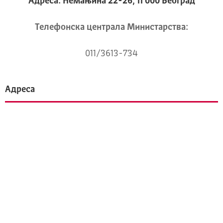
Адреса: Немањина 22-26, 11 000 Београд
Телeфонска централа Mинистарства:
011/3613-734
Адреса