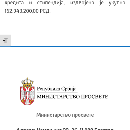
кредита и стипендија, издвојено је укупно
162.943.200,00 РСД.
Промени величину слова
Министарство просвете