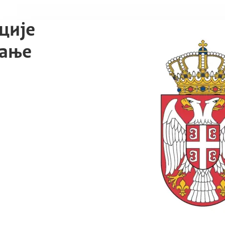
ције
вање