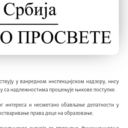
ствују у ванредном инспекцијском надзору, нису
ду са надлежностима процењује њихове поступке.
ог интереса и несметано обављање делатности у
остваривање права деце на образовање.