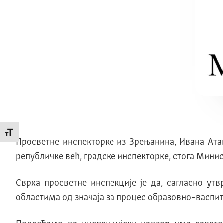
Промени величину слова
Просветне инспекторке из Зрењанина, Ивана Ата
републичке већ, градске инспекторке, стога Мини
Сврха просветне инспекције је да, сагласно у
областима од значаја за процес образовно-васпи