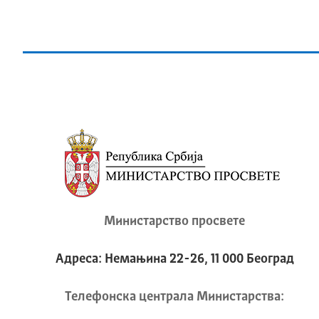
Министарство просвете
Адреса: Немањина 22-26, 11 000 Београд
Телeфонска централа Mинистарства: