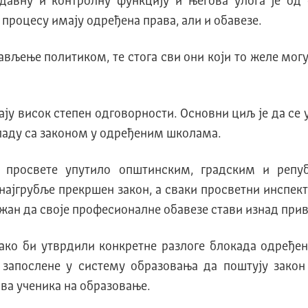
давну и контролну функцију и његова улога је од 
процесу имају одређена права, али и обавезе.
ављење политиком, те стога сви они који то желе могу
ју висок степен одговорности. Основни циљ је да се 
кладу са законом у одређеним школама.
о просвете упутило општинским, градским и реп
е најгрубље прекршен закон, а сваки просветни инспе
ужан да своје професионалне обавезе стави изнад прив
ако би утврдили конкретне разлоге блокада одређен
 запослене у систему образовања да поштују закон
ва ученика на образовање.