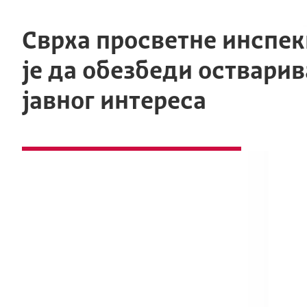
Сврха просветне инспек
је да обезбеди оствари
јавног интереса