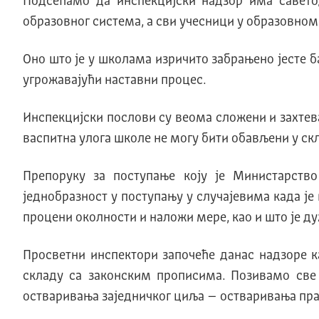
Подсећамо да инспекцијски надзор има савето
образовног система, а сви учесници у образовном 
Оно што је у школама изричито забрањено јесте б
угрожавајући наставни процес.
Инспекцијски послови су веома сложени и захтева
васпитна улога школе не могу бити обављени у с
Препоруку за поступање коју је Министарств
једнобразност у поступању у случајевима када ј
процени околности и наложи мере, као и што је д
Просветни инспектори започеће данас надзоре к
складу са законским прописима. Позивамо све
остваривања заједничког циља – остваривања пра