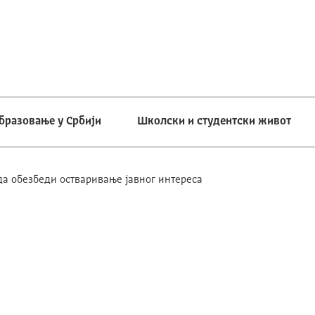
бразовање у Србији
Школски и студентски живот
да обезбеди остваривање јавног интереса