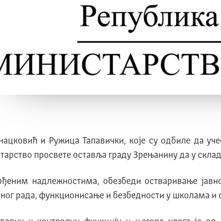
нацковић и Ружица Тапавички, које су одбиле да уче
старство просвете оставља граду Зрењанину да у скла
тврђеним надлежностима, обезбеди остваривање јавн
тног рада, функционисање и безбедности у школама и 