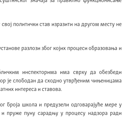
суштинског значаја за правилно функционисање
 свој политички став изразити на другом месту не
установе разлози због којих процеси образовања и
убличким инспекторима има сврху да обезбеди
ктор је слободан да сходно утврђеним чињеницама
атних интереса и ставова.
ог броја школа и предузели одговарајуће мере у
 и пруже пуну сарадњу у процесу надзора ради