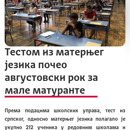
Тестом из матерњег
језика почео
августовски рок за
мале матуранте
Према подацима школских управа, тест из
српског, односно матерњег језика полагало је
укупно 212 ученика у редовним школама и