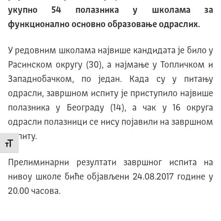
укупно 54 полазника у школама за
функционално основно образовање одраслих.
У редовним школама највише кандидата је било у
Расинском округу (30), а најмање у Топличком и
Западнобачком, по један. Када су у питању
одрасли, завршном испиту је приступило највише
полазника у Београду (14), а чак у 16 округа
одрасли полазници се нису појавили на завршном
испиту.
Промени величину слова
Прелиминарни резултати завршног испита на
нивоу школе биће објављени 24.08.2017 године у
20.00 часова.