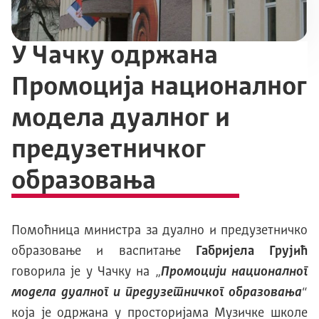
У Чачку одржана
Промоција националног
модела дуалног и
предузетничког
образовања
Помоћница министра за дуално и предузетничко
образовање и васпитање
Габријела Грујић
говорила је у Чачку на „
Промоцији националног
модела дуалног и предузетничког образовања
“
која је одржана у просторијама Музичке школе