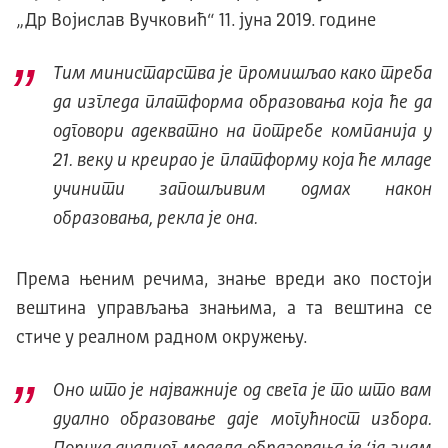
„Др Војислав Вучковић“ 11. јуна 2019. године
Тим министарства је промишљао како треба
да изгледа платформа образовања која ће да
одговори адекватно на потребе компанија у
21. веку и креирао је платформу која ће младе
учинити запошљивим одмах након
образовања, рекла је она.
Према њеним речима, знање вреди ако постоји
вештина управљања знањима, а та вештина се
стиче у реалном радном окружењу.
Оно што је најважније од свега је то што вам
дуално образовање даје могућност избора.