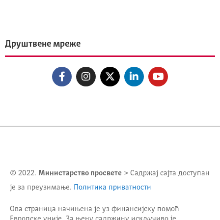
Друштвене мреже
© 2022.
Министарство просвете
> Садржај сајта доступан
је за преузимање.
Политика приватности
Ова страница начињена је уз финансијску помоћ
Европске уније. За њену садржину искључиво је