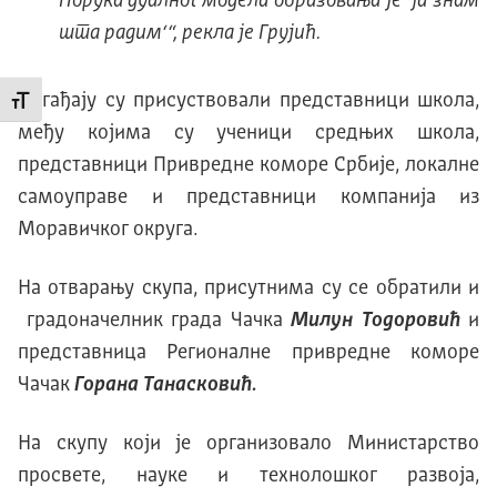
Порука дуалног модела образовања је ‘
ја знам
шта радим
‘“, рекла је Грујић.
Догађају су присуствовали представници школа,
Промени величину слова
међу којима су ученици средњих школа,
представници Привредне комoре Србије, локалне
самоуправе и представници компанија из
Моравичког округа.
На отварању скупа, присутнима су се обратили и
градоначелник града Чачка
Милун Тодоровић
и
представница Регионалне привредне коморе
Чачак
Горана Танасковић.
На скупу који је организовало Министарство
просвете, науке и технолошког развоја,