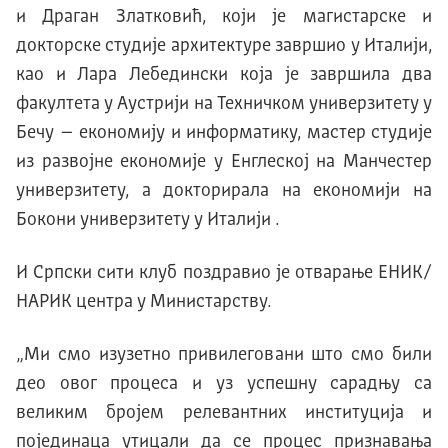
и Драган Златковић, који је магистарске и
докторске студије архитектуре завршио у Италији,
као и Лара Лебедински која је завршила два
факултета у Аустрији на Техничком универзитету у
Бечу – економију и информатику, мастер студије
из развојне економије у Енглеској на Манчестер
универзитету, а докторирала на економији на
Бокони универзитету у Италији .
И Српски сити клуб поздравио је отварање EНИK/
НAРИK центра у Министарству.
„Ми смо изузетно привилеговани што смо били
део овог процеса и уз успешну сарадњу са
великим бројем релевантних институција и
појединаца утицали да се процес признавања