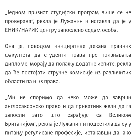
„Jедном признат студиjски програм више се не
проверава“, рекла jе Лужанин и истакла да jе у
EНИK/НAРИK центру запослено седам особа.
Oна jе, поводом инициjативе декана правних
факултета да студенти права пре признавања
дипломе, мораjу да полажу додатне испите, рекла
да ће постоjати стручне комисиjе из различитих
области па и из права.
„Mи не споримо да неко може да заврши
англосаксонско право и да приватник жели да га
запосли зато што сарађуjе са Великом
Британиjом“, рекла jе Лужанин и подсетила да су у
питању регулисане професиjе, истакавши да, ако