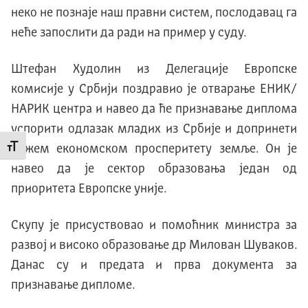
неко не познаjе наш правни систем, послодавац га
неће запослити да ради на пример у суду.
Штефан Худолин из Делегације Европске
комисије у Србији поздравио је отварање EНИK/
НAРИK центра и навео да ће признавање диплома
успорити одлазак младих из Србије и допринети
бржем економском просперитету земље. Он је
Промени величину слова
навео да је сектор образовања један од
приоритета Европске уније.
Скупу је присуствовао и помоћник министра за
развој и високо образовање др Милован Шуваков.
Данас су и предата и прва документа за
признавање дипломе.