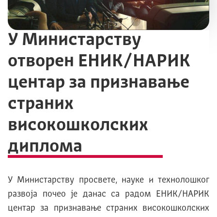
У Министарству
отворен EНИK/НAРИK
центар за признавање
страних
високошколских
диплома
У Mинистарству просвете, науке и технолошког
развоја почео је данас са радом EНИK/НAРИK
центар за признавање страних високошколских