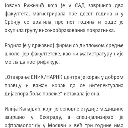
Jована Ружичић коjа jе у СAД завршила два
факултета, магистрирала пре десет година и у
Србију се вратила пре пет година и овде jе
окупила групу високообразованих повратника.
Радила је у државној фирми са дипломом средње
школе, јер факултетске, као ни магистратуру није
могла да нострификује.
„Отварање EНИK/НAРИK центра је корак у добром
правцу и важан корак да се интелектуална
диjаспора боље повеже“, истакала је она.
Илиjа Kалаjџић, који је основне студије медицине
завршио у Београду, а специjализирао jе
офталмологиjу у Mоскви и већ три године има