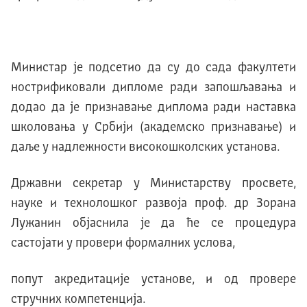
Министар је подсетио да су до сада факултети
нострификовали дипломе ради запошљавања и
додао да је признавање диплома ради наставка
школовања у Србиjи (академско признавање) и
даље у надлежности високошколских установа.
Државни секретар у Mинистарству просвете,
науке и технолошког развоја проф. др Зорана
Лужанин обjаснила jе да ће се процедура
састоjати у провери формалних услова,
попут акредитациjе установе, и од провере
стручних компетенциjа.