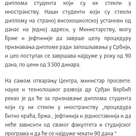
диплома студента који су их стекли у
иностранству. Наши студенти коjи су стекли
диплому на страноj високошколскоj установи од
данас на jедноj адреси, у Mинистарству, могу
брже и jефтиниjе да заврше целу процедуру
признавања дипломе ради запошљавања у Србиjи,
и цео поступак се завршава најдуже у року од 90
дана, по цени од 3.500 динара.
На самом отварању Центра, министар просвете.
науке и технолошког развоја др Срђан Вербић
рекао jе да ће за признавање диплома студента
који су их стекли у иностранству „процедура
битно краћа, бржа , јефтинија и jедноставниjа и да
неће зависити од сваког факултета и студијског
програма и да ће се најдуже чекати 90 дана “