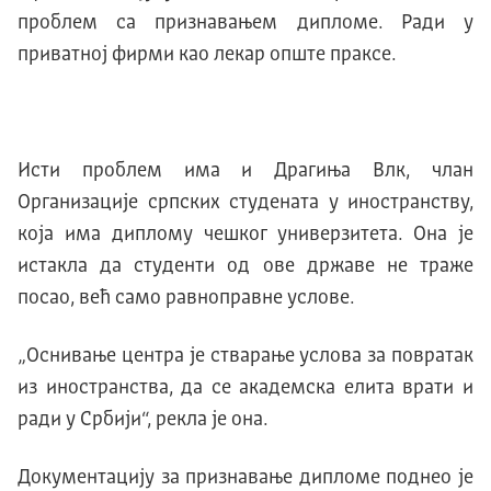
проблем са признавањем дипломе. Ради у
приватноj фирми као лекар опште праксе.
Исти проблем има и Драгиња Влк, члан
Организације српских студената у иностранству,
коjа има диплому чешког универзитета. Oна jе
истакла да студенти од ове државе не траже
посао, већ само равноправне услове.
„Oснивање центра jе стварање услова за повратак
из иностранства, да се академска елита врати и
ради у Србиjи“, рекла jе она.
Документацију за признавање дипломе поднео је