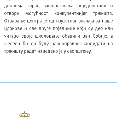
диплома зарад запошљавања поједностави и
отвори могућност конкурентнијег тржишта.
Отварање центра је од изузетног значаја за наше
цланове и све друге појединце који су део или
читаво своје школовање обавили ван Србије, а
желели би да буду равноправни кандидати на
тржишту рада“, наведено је у саопштењу.