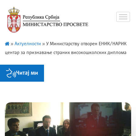
»
Актуелности
»
У Министарству отворен EНИK/НAРИK
центар за признавање страних високошколских диплома
Читај ми