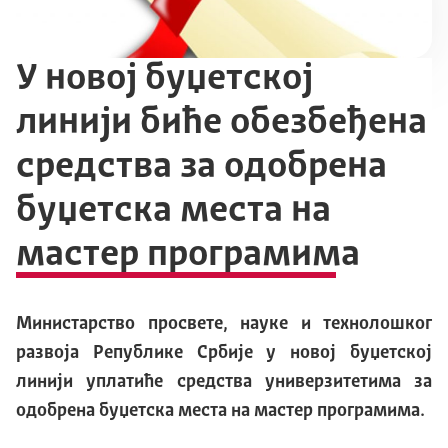
У новој буџетској
линији биће обезбеђена
средства за одобрена
буџетска места на
мастер програмима
Министарство просвете, науке и технолошког
развоја Републике Србије у новој буџетској
линији уплатиће средства универзитетима за
одобрена буџетска места на мастер програмима.