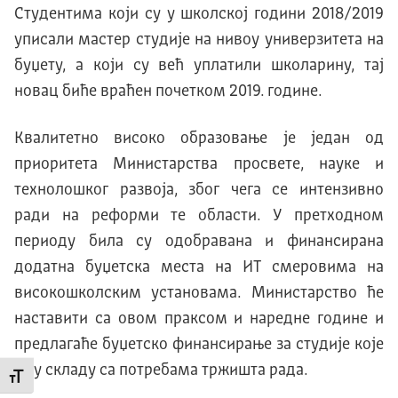
Студентима који су у школској години 2018/2019
уписали мастер студије на нивоу универзитета на
буџету, а који су већ уплатили школарину, тај
новац биће враћен почетком 2019. године.
Квалитетно високо образовање је један од
приоритета Министарства просвете, науке и
технолошког развоја, због чега се интензивно
ради на реформи те области. У претходном
периоду била су одобравана и финансирана
додатна буџетска места на ИТ смеровима на
високошколским установама. Министарство ће
наставити са овом праксом и наредне године и
предлагаће буџетско финансирање за студије које
су у складу са потребама тржишта рада.
Промени величину слова