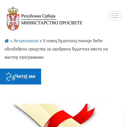
»
Актуелности
»
У новој буџетској линији биће
обезбеђена средства за одобрена буџетска места на
мастер програмима
Читај ми