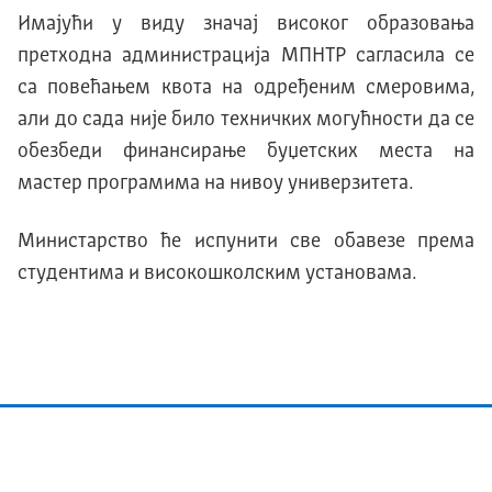
Имајући у виду значај високог образовања
претходна администрација МПНТР сагласила се
са повећањем квота на одређеним смеровима,
али до сада није било техничких могућности да се
обезбеди финансирање буџетских места на
мастер програмима на нивоу универзитета.
Министарство ће испунити све обавезе према
студентима и високошколским установама.