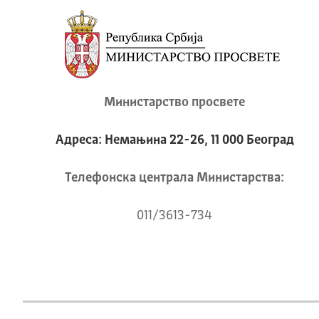
Министарство просвете
Адреса: Немањина 22-26, 11 000 Београд
Телeфонска централа Mинистарства:
011/3613-734