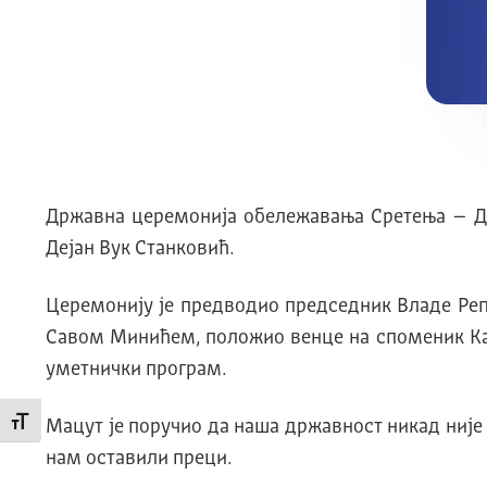
Државна церемонија обележавања Сретења – Дан
Дејан Вук Станковић.
Церемонију је предводио председник Владе Репу
Савом Минићем, положио венце на споменик Кара
уметнички програм.
Промени величину слова
Мацут је поручио да наша државност никад није б
нам оставили преци.