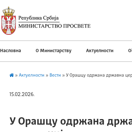
Насловна
О Министарству
Актуелности
О
»
Актуелности
»
Вести
»
У Орашцу одржана државна цер
15.02.2026.
У Орашцу одржана држ