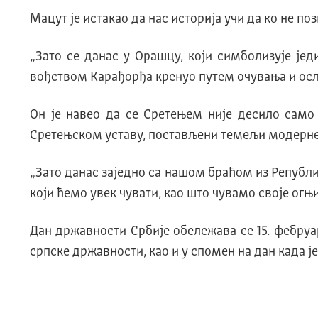
Мацут је истакао да нас историја учи да ко не по
„Зато се данас у Орашцу, који симболизује јед
вођством Карађорђа кренуо путем очувања и осл
Он је навео да се Сретењем није десило само 
Сретењском уставу, постављени темељи модерне
„Зато данас заједно са нашом браћом из Републ
који ћемо увек чувати, као што чувамо своје огњи
Дан државности Србије обележава се 15. фебруар
српске државности, као и у спомен на дан када је