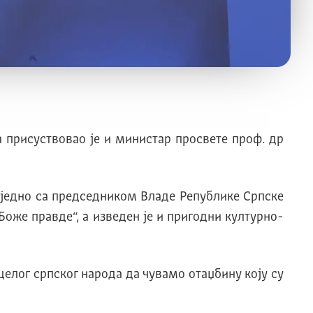
 присуствовао је и министар просвете проф. др
заједно са председником Владе Републике Српске
оже правде“, а изведен је и пригодни културно-
 целог српског народа да чувамо отаџбину коју су