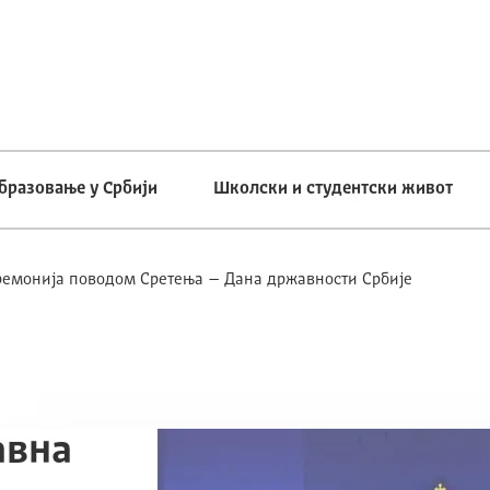
бразовање у Србији
Школски и студентски живот
емонија поводом Сретења – Дана државности Србије
авна