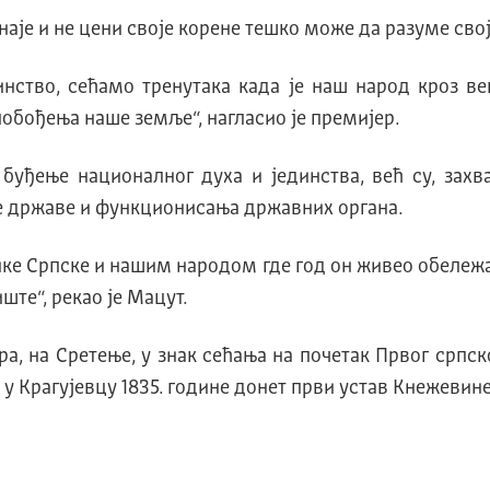
знаје и не цени своје корене тешко може да разуме свој
инство, сећамо тренутака када је наш народ кроз ве
обођења наше земље“, нагласио је премијер.
буђење националног духа и јединства, већ су, зах
 државе и функционисања државних органа.
ике Српске и нашим народом где год он живео обележ
ште“, рекао је Мацут.
а, на Сретење, у знак сећања на почетак Првог српско
 у Крагујевцу 1835. године донет први устав Кнежевине