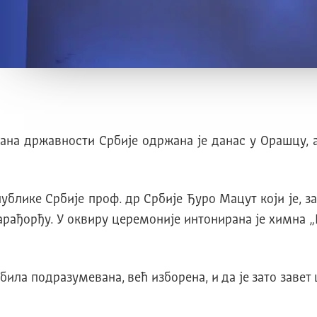
а државности Србије одржана је данас у Орашцу, а
блике Србије проф. др Србије Ђуро Мацут који је, 
ђорђу. У оквиру церемоније интонирана је химна „Б
ила подразумевана, већ изборена, и да је зато завет