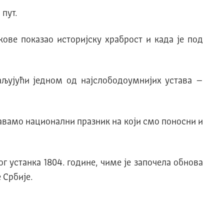
 пут.
кове показао историјску храброст и када је под
ваљујући једном од најслободоумнијих устава –
авамо национални празник на који смо поносни и
г устанка 1804. године, чиме је започела обнова
 Србије.