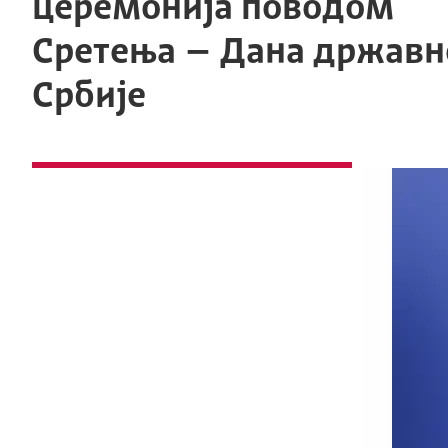
церемонија поводом
Сретења – Дана државн
Србије