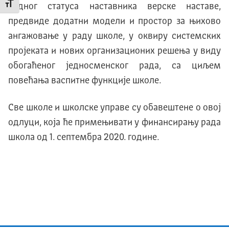
Промени величину слова
радног статуса наставника верске наставе,
предвиде додатни модели и простор за њихово
ангажовање у раду школе, у оквиру системских
пројеката и нових организационих решења у виду
обогаћеног једносменског рада, са циљем
повећања васпитне функције школе.
Све школе и школске управе су обавештене о овој
одлуци, која ће примењивати у финансирању рада
школа од 1. септембра 2020. године.