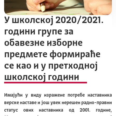
У школској 2020/2021.
години групе за
обавезне изборне
предмете формираће
се као и у претходној
школској години
Имајући у виду изражене потребе наставника
верске наставе и још увек нерешен радно-правни
статус ових наставника од 2001. године,