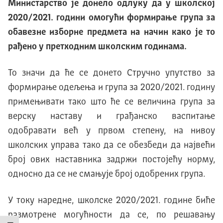
Министарство је донело одлуку да у школској
2020/2021. години омогући формирање група за
обавезне изборне предмета на начин како је то
рађено у претходним школским годинама.
То значи да ће се донето Стручно упутство за
формирање одељења и група за 2020/2021. годину
примењивати тако што ће се величина група за
верску наставу и грађанско васпитање
одобравати већ у првом степену, на нивоу
школских управа тако да се обезбеди да највећи
број ових наставника задржи постојећу норму,
односно да се не смањује број одобрених група.
У току наредне, школске 2020/2021. године биће
размотрене могућности да се, по решавању