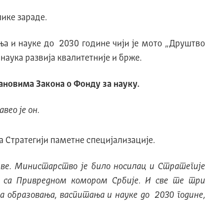
ике зараде.
ња и науке до 2030 године чији је мото „Друштво
 наука развија квалитетније и брже.
ановима Закона о Фонду за науку.
вео је он.
на Стратегији паметне специјализације.
е. Министарство је било носилац и Стратегије
и са Привредном комором Србије. И све те три
ја образовања, васпитања и науке до 2030 године,