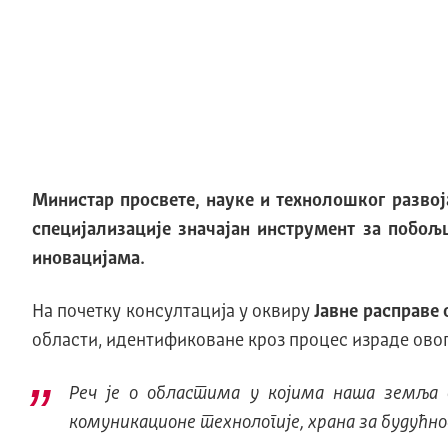
Министар просвете, науке и технолошког развој
специјализације значајан инструмент за побољ
иновацијама.
На почетку консултација у оквиру
Јавне расправе 
области, идентификоване кроз процес израде ово
Реч је о областима у којима наша земља 
комуникационе технологије, храна за будућно