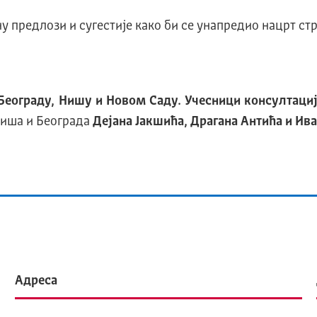
ну предлози и сугестије како би се унапредио нацрт стр
Београду, Нишу и Новом Саду. Учесници консултаци
Ниша и Београда
Дејана Јакшића, Драгана Антића и Ив
Адреса