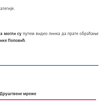
атегије.
ја могли су
путем видео линка да прате обраћање
анке Поповић
.
Друштвене мреже