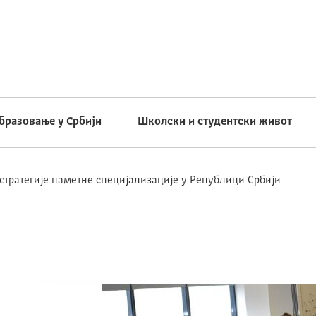
бразовање у Србији
Школски и студентски живот
 стратегије паметне специјализације у Републици Србији