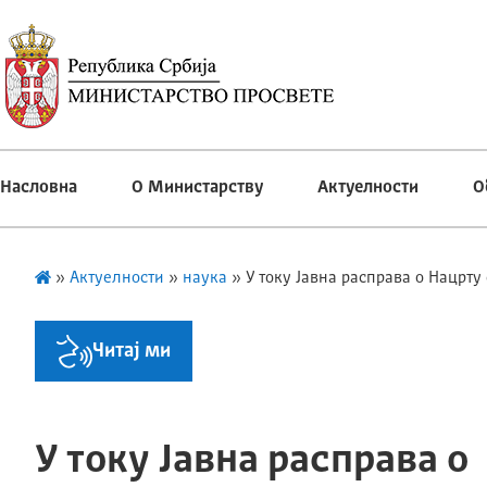
Насловна
О Министарству
Актуелности
О
»
Актуелности
»
наука
»
У току Јавна расправа о Нацрту
Читај ми
У току Јавна расправа о