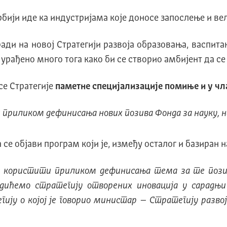
бији иде ка индустријама које доносе запослење и вел
ади на новој Стратегији развоја образовања, васпита
 урађено много тога како би се створио амбијент да се
се Стратегије
паметне специјализације помиње и у чл
риликом дефинисања нових позива Фонда за науку, на
а се објави програм који је, између осталог и базиран 
е користити приликом дефинисања тема за те позив
Радићемо стратегију отворених иновација у сарадњ
ију о којој је говорио министар – Стратегију разво