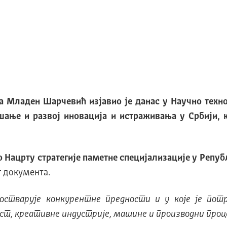
а Младен Шарчевић изјавио је данас у Научно техн
шање и развој иновација и истраживања у Србији, к
о Нацрту стратегије паметне специјализације у Репу
г документа.
остварује конкурентне предности и у које је пот
ст, креативне индустрије, машине и производни процес