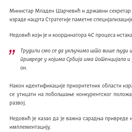
Министар Младен Шарчевић и државни секретар 
израде нацрта Стратегије паметне специјализације
Недовић који је и координатора 4С процеса истакао 
Трудили смо се да укључимо што више људи из
привреде у којима Србија има потенцијала и
он.
Након идентификације приоритетних области изра
се утицати на побољшање конкурентског положа
развој.
Недовић је казао да је важна сарадња привреде и
имплементацију.