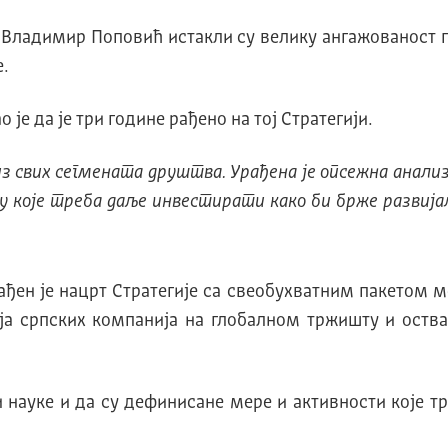
Владимир Поповић истакли су велику ангажованост
.
је да је три године рађено на тој Стратегији.
 свих сегмената друштва. Урађена је опсежна анализ
 у које треба даље инвестирати како би брже развија
ђен је нацрт Стратегије са свеобухватним пакетом ме
ја српских компанија на глобалном тржишту и оств
 науке и да су дефинисане мере и активности које т