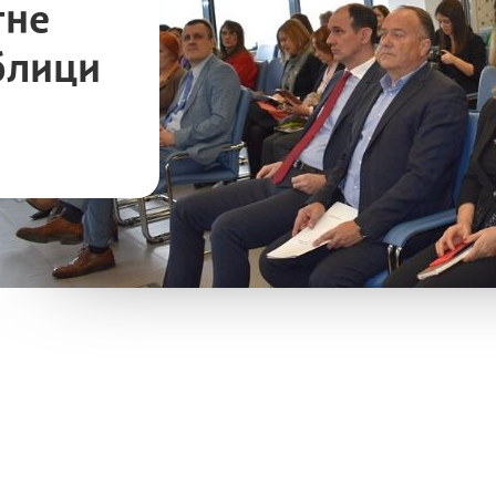
тне
блици