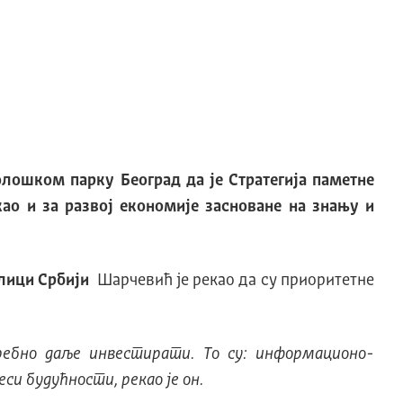
олошком парку Београд да је Стратегија паметне
ао и за развој економије засноване на знању и
блици Србији
Шарчевић је рекао да су приоритетне
ребно даље инвестирати. То су: информационо-
и будућности, рекао је он.