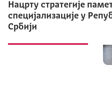
Нацрту стратегије паме
специјализације у Репу
Србији