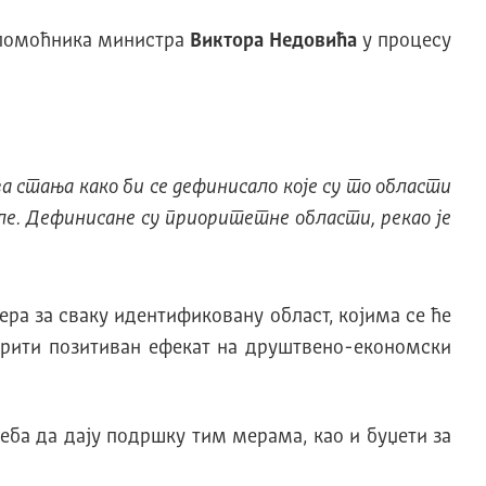
 помоћника министра
Виктора Недовића
у процесу
а стања како би се дефинисало које су то области
ле. Дефинисане су приоритетне области, рекао је
ра за сваку идентификовану област, којима се ће
арити позитиван ефекат на друштвено-економски
реба да дају подршку тим мерама, као и буџети за