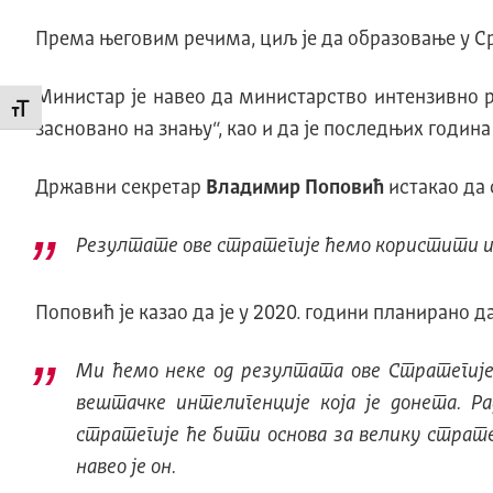
Према његовим речима, циљ је да образовање у Ср
Министар је навео да министарство интензивно р
Промени величину слова
засновано на знању“, као и да је последњих година
Државни секретар
Владимир Поповић
истакао да 
Резултате ове стратегије ћемо користити и п
Поповић је казао да је у 2020. години планирано д
Ми ћемо неке од резултата ове Стратегиј
вештачке интелигенције која је донета. 
стратегије ће бити основа за велику стратег
навео је он.