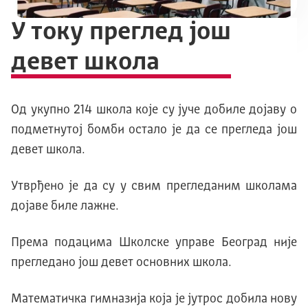
У току преглед још
девет школа
Од укупно 214 школа које су јуче добиле дојаву о
подметнутој бомби остало је да се прегледа још
девет школа.
Утврђено је да су у свим прегледаним школама
дојаве биле лажне.
Према подацима Школске управе Београд није
прегледано још девет основних школа.
Математичка гимназија која је јутрос добила нову