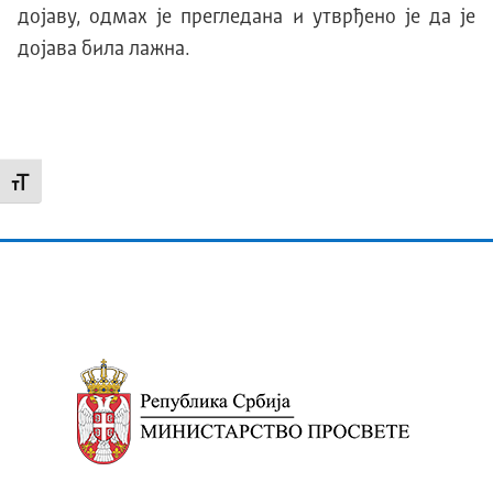
дојаву, одмах је прегледана и утврђено је да је
дојава била лажна.
Промени величину слова