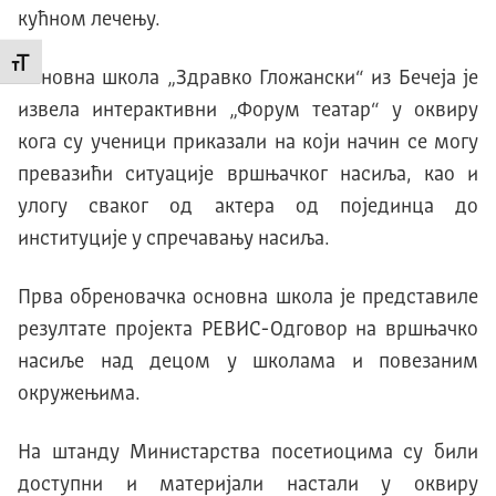
кућном лечењу.
Промени величину слова
Основна школа „Здравко Гложански“ из Бечеја је
извела интерактивни „Форум театар“ у оквиру
кога су ученици приказали на који начин се могу
превазићи ситуације вршњачког насиља, као и
улогу сваког од актера од појединца до
институције у спречавању насиља.
Прва обреновачка основна школа је представиле
резултате пројекта РЕВИС-Одговор на вршњачко
насиље над децом у школама и повезаним
окружењима.
На штанду Министарства посетиоцима су били
доступни и материјали настали у оквиру