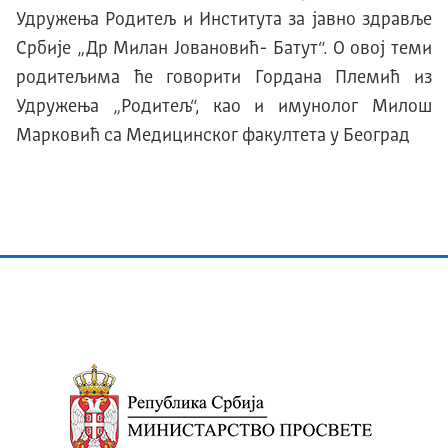
Удружења Родитељ и Института за јавно здравље
Србије „Др Милан Јовановић- Батут“. О овој теми
родитељима ће говорити Гордана Племић из
Удружења „Родитељ“, као и имунолог Милош
Марковић са Медицинског факултета у Београд