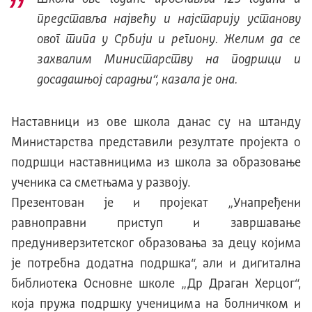
представља највећу и најстарију установу
овог типа у Србији и региону. Желим да се
захвалим Министарству на подршци и
досадашњој сарадњи“, казала је она.
Наставници из ове школа данас су на штанду
Министарства представили резултате пројекта о
подршци наставницима из школа за образовање
ученика са сметњама у развоју.
Презентован је и пројекат „Унапређени
равноправни приступ и завршавање
предуниверзитетског образовања за децу којима
је потребна додатна подршка“, али и дигитална
библиотека Основне школе „Др Драган Херцог“,
која пружа подршку ученицима на болничком и