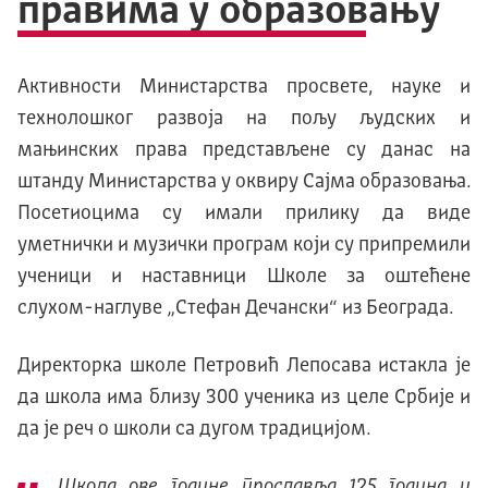
правима у образовању
Активности Министарства просвете, науке и
технолошког развоја на пољу људских и
мањинских права представљене су данас на
штанду Министарства у оквиру Сајма образовања.
Посетиоцима су имали прилику да виде
уметнички и музички програм који су припремили
ученици и наставници Школе за оштећене
слухом-наглуве „Стефан Дечански“ из Београда.
Директорка школе Петровић Лепосава истакла је
да школа има близу 300 ученика из целе Србије и
да је реч о школи са дугом традицијом.
Школа ове године прославља 125 година и