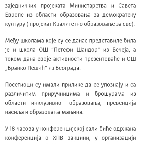
заједничких пројеката Министарства и Савета
Европе из области образовања за демократску
културу ( пројекат Квалитетно образовање за све).
Међу школама које су се данас представиле била
је и школа ОШ “Петефи Шандор“ из Бечеја, а
током дана своје активности презентоваће и ОШ
„Бранко Пешић“ из Београда.
Посетиоци су имали прилике да се упознају и са
различитим приручницима и брошурама из
области инклузивног образовања, превенција
насиља и образовања мањина.
У 18 часова у конференцијској сали биће одржана
конференција о ХПВ вакцини, у организацији